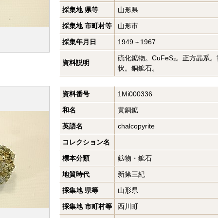
採集地 県等
山形県
採集地 市町村等
山形市
採集年月日
1949～1967
硫化鉱物。CuFeS₂。正方晶系
資料説明
状。銅鉱石。
資料番号
1Mi000336
和名
黄銅鉱
英語名
chalcopyrite
コレクション名
標本分類
鉱物・鉱石
地質時代
新第三紀
採集地 県等
山形県
採集地 市町村等
西川町