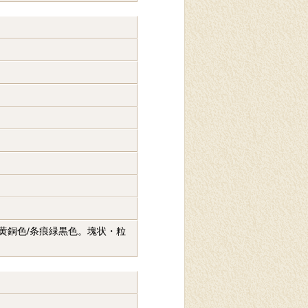
。黄銅色/条痕緑黒色。塊状・粒