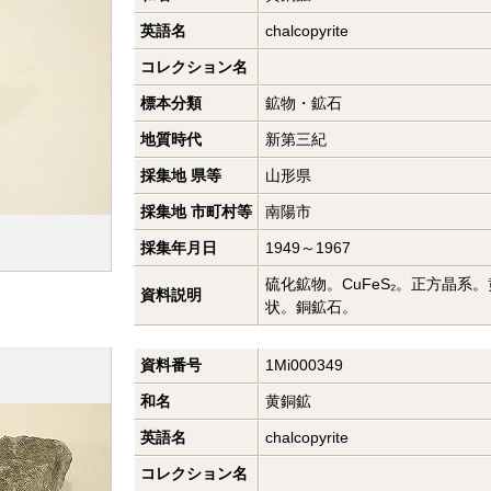
英語名
chalcopyrite
コレクション名
標本分類
鉱物・鉱石
地質時代
新第三紀
採集地 県等
山形県
採集地 市町村等
南陽市
採集年月日
1949～1967
硫化鉱物。CuFeS₂。正方晶系
資料説明
状。銅鉱石。
資料番号
1Mi000349
和名
黄銅鉱
英語名
chalcopyrite
コレクション名