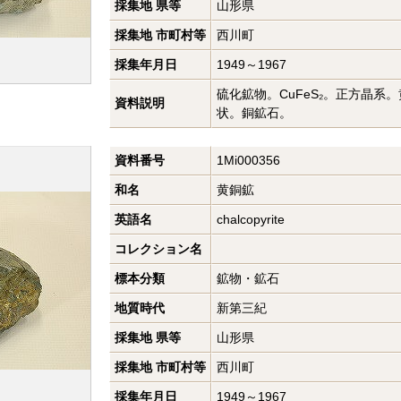
採集地 県等
山形県
採集地 市町村等
西川町
採集年月日
1949～1967
硫化鉱物。CuFeS₂。正方晶系
資料説明
状。銅鉱石。
資料番号
1Mi000356
和名
黄銅鉱
英語名
chalcopyrite
コレクション名
標本分類
鉱物・鉱石
地質時代
新第三紀
採集地 県等
山形県
採集地 市町村等
西川町
採集年月日
1949～1967