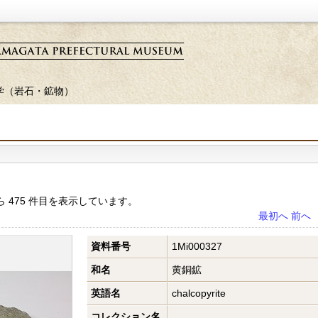
学（岩石・鉱物）
から 475 件目を表示しています。
最初へ
前へ
資料番号
1Mi000327
和名
黄銅鉱
英語名
chalcopyrite
コレクション名