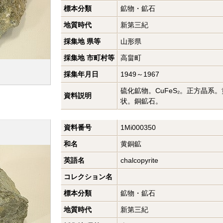
標本分類
鉱物・鉱石
地質時代
新第三紀
採集地 県等
山形県
採集地 市町村等
高畠町
採集年月日
1949～1967
硫化鉱物。CuFeS₂。正方晶系
資料説明
状。銅鉱石。
資料番号
1Mi000350
和名
黄銅鉱
英語名
chalcopyrite
コレクション名
標本分類
鉱物・鉱石
地質時代
新第三紀