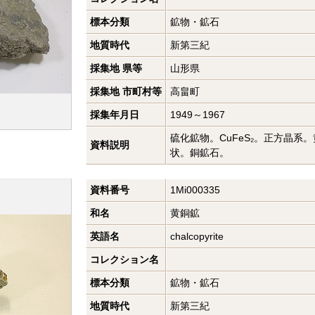
標本分類
鉱物・鉱石
地質時代
新第三紀
採集地 県等
山形県
採集地 市町村等
高畠町
採集年月日
1949～1967
硫化鉱物。CuFeS₂。正方晶系
資料説明
状。銅鉱石。
資料番号
1Mi000335
和名
黄銅鉱
英語名
chalcopyrite
コレクション名
標本分類
鉱物・鉱石
地質時代
新第三紀