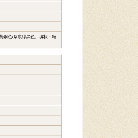
。黄銅色/条痕緑黒色。塊状・粒