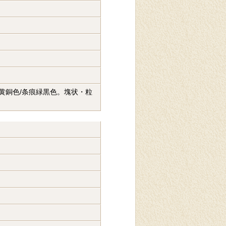
。黄銅色/条痕緑黒色。塊状・粒