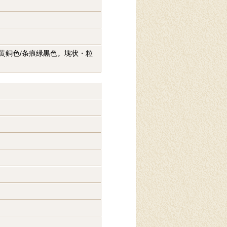
。黄銅色/条痕緑黒色。塊状・粒