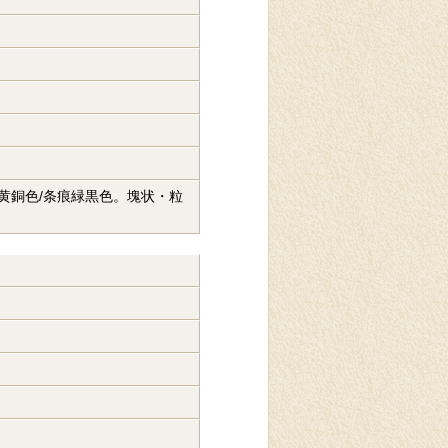
。黄銅色/条痕緑黒色。塊状・粒