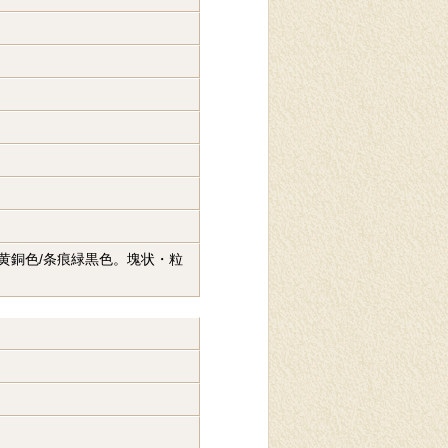
。黄銅色/条痕緑黒色。塊状・粒