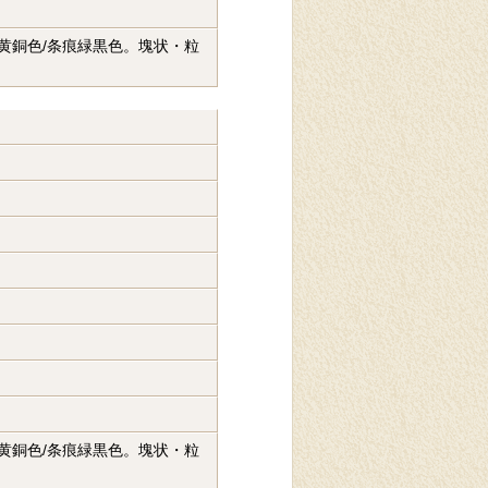
。黄銅色/条痕緑黒色。塊状・粒
。黄銅色/条痕緑黒色。塊状・粒