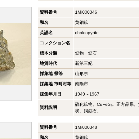
資料番号
1Mi000346
和名
黄銅鉱
英語名
chalcopyrite
コレクション名
標本分類
鉱物・鉱石
地質時代
新第三紀
採集地 県等
山形県
採集地 市町村等
南陽市
採集年月日
1949～1967
硫化鉱物。CuFeS₂。正方晶系
資料説明
状。銅鉱石。
資料番号
1Mi000348
和名
黄銅鉱