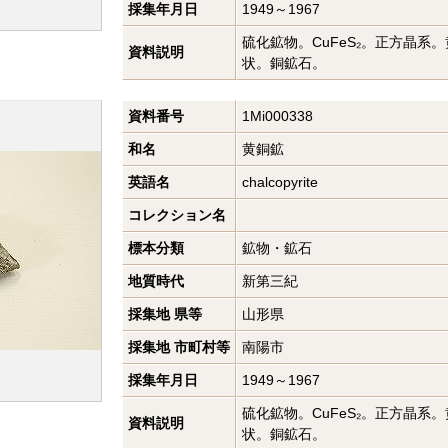
採集年月日
1949～1967
硫化鉱物。CuFeS₂。正方晶系
資料説明
状。銅鉱石。
資料番号
1Mi000338
和名
黄銅鉱
英語名
chalcopyrite
コレクション名
標本分類
鉱物・鉱石
地質時代
新第三紀
採集地 県等
山形県
採集地 市町村等
南陽市
採集年月日
1949～1967
硫化鉱物。CuFeS₂。正方晶系
資料説明
状。銅鉱石。