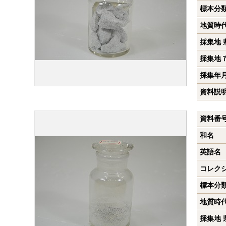
標本分
地質時
採集地 
採集地 
採集年
資料説
資料番
和名
英語名
コレク
標本分
地質時
採集地 