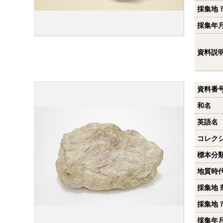
採集地 
採集年
資料説
資料番
和名
英語名
コレク
標本分
地質時
採集地 
採集地 
採集年