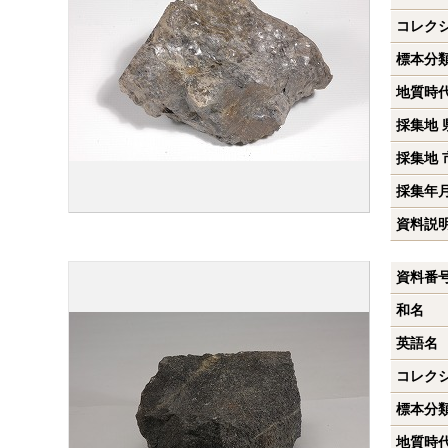
コレク
標本分
地質時
採集地 
採集地 
採集年
資料説
資料番
和名
英語名
コレク
標本分
地質時