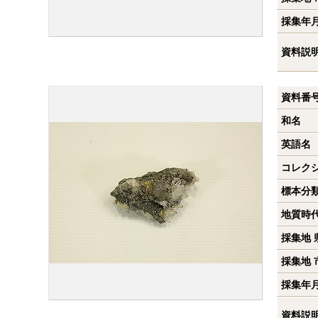
採集年
資料説
資料番
和名
英語名
コレク
標本分
地質時
採集地 
採集地 
採集年
資料説