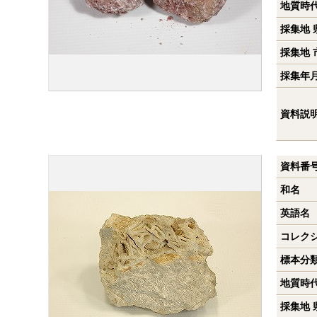
地質時
採集地 
採集地 
採集年
資料説
資料番
和名
英語名
コレク
標本分
地質時
採集地 