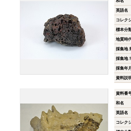
和名
英語名
コレク
標本分
地質時
採集地 
採集地 
採集年
資料説
資料番
和名
英語名
コレク