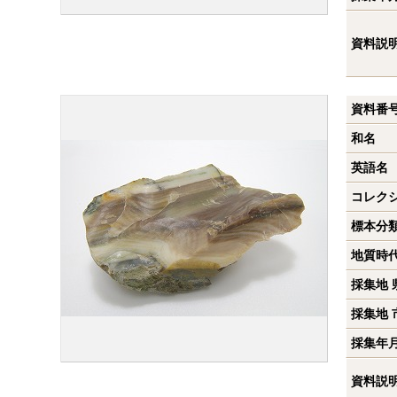
資料説
資料番
和名
英語名
コレク
標本分
地質時
採集地 
採集地 
採集年
資料説