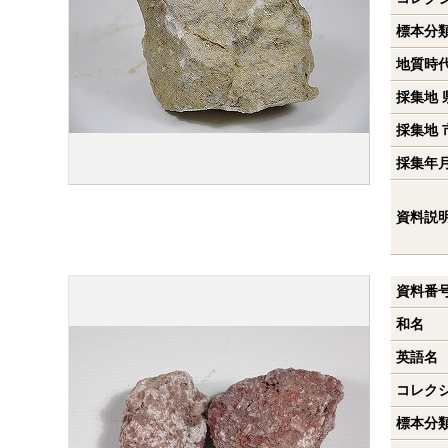
標本分
地質時
採集地 
採集地 
採集年
資料説
資料番
和名
英語名
コレク
標本分