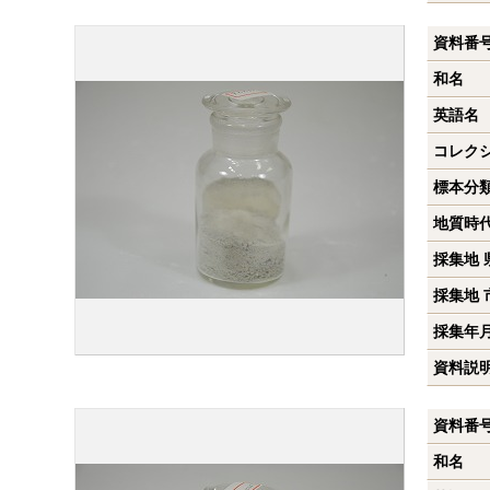
資料番
和名
英語名
コレク
標本分
地質時
採集地 
採集地 
採集年
資料説
資料番
和名