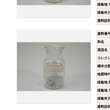
採集地 
採集年
資料説
資料番
和名
英語名
コレク
標本分
地質時
採集地 
採集地 
採集年
資料説