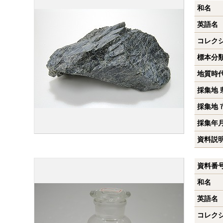
和名
英語名
コレク
標本分
地質時
採集地 
採集地 
採集年
資料説
資料番
和名
英語名
コレク