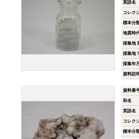
英語名
コレク
標本分
地質時
採集地 
採集地 
採集年
資料説
資料番
和名
英語名
コレク
標本分