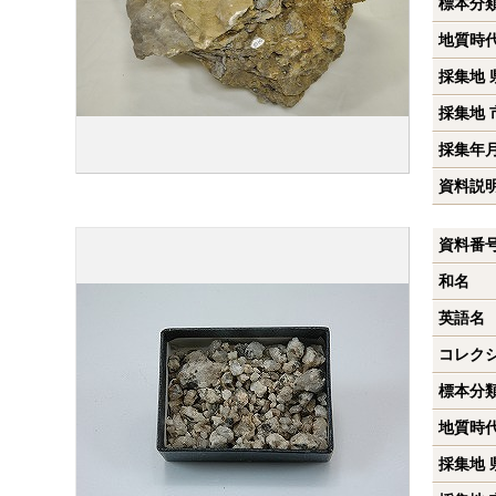
標本分
地質時
採集地 
採集地 
採集年
資料説
資料番
和名
英語名
コレク
標本分
地質時
採集地 