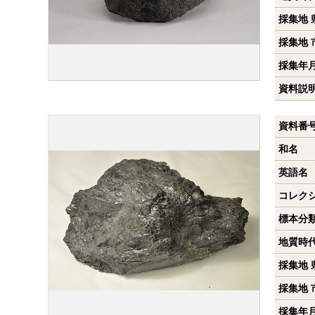
採集地 
採集地 
採集年
資料説
資料番
和名
英語名
コレク
標本分
地質時
採集地 
採集地 
採集年