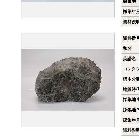
採集地 
採集年
資料説
資料番
和名
英語名
コレク
標本分
地質時
採集地 
採集地 
採集年
資料説