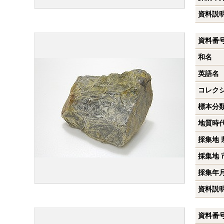
資料説
資料番
和名
英語名
コレク
標本分
地質時
採集地 
採集地 
採集年
資料説
資料番