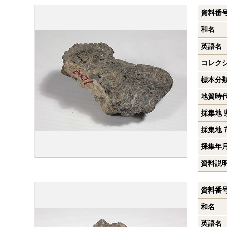
資料番
和名
英語名
コレク
標本分
地質時
採集地 
採集地 
採集年
資料説
資料番
和名
英語名