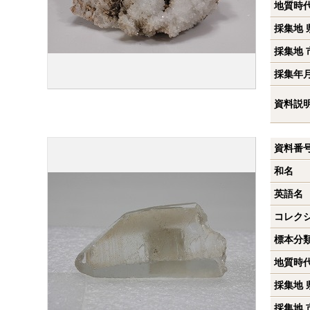
地質時
採集地 
採集地 
採集年
資料説
資料番
和名
英語名
コレク
標本分
地質時
採集地 
採集地 