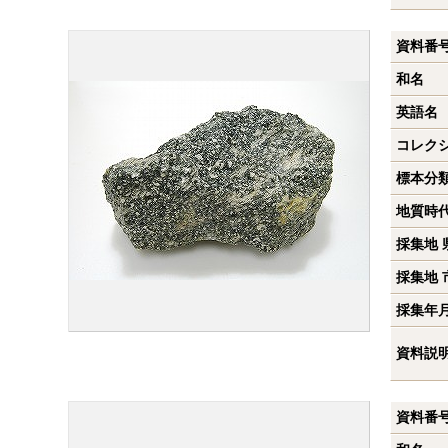
資料番
和名
英語名
コレク
標本分
地質時
採集地 
採集地 
採集年
資料説
資料番