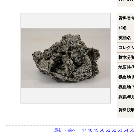
資料番
和名
英語名
コレク
標本分
地質時
採集地 
採集地 
採集年
資料説
最初へ
前へ
47
48
49
50
51
52
53
54
5