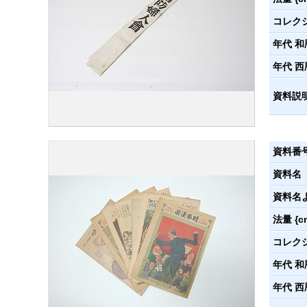
コレク
年代 和
年代 西
資料説
資料番
資料名
資料名
法量 {c
コレク
年代 和
年代 西