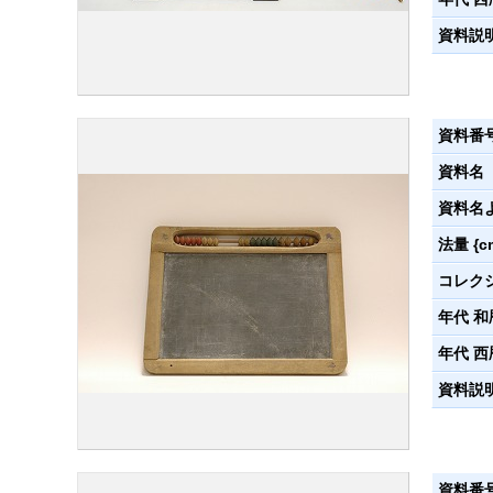
資料説
資料番
資料名
資料名
法量 {c
コレク
年代 和
年代 西
資料説
資料番