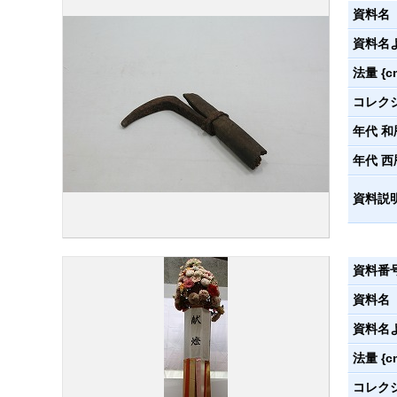
資料名
資料名
法量 {c
コレク
年代 和
年代 西
資料説
資料番
資料名
資料名
法量 {c
コレク