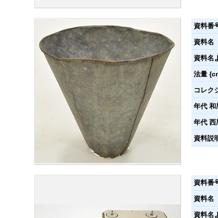
資料番
資料名
資料名
法量 {c
コレク
年代 和
年代 西
資料説
資料番
資料名
資料名