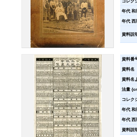
コレク
年代 和
年代 西
資料説
資料番
資料名
資料名
法量 {c
コレク
年代 和
年代 西
資料説