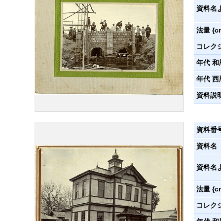
資料名
法量 {c
コレク
年代 和
年代 西
資料説
資料番
資料名
資料名
法量 {c
コレク