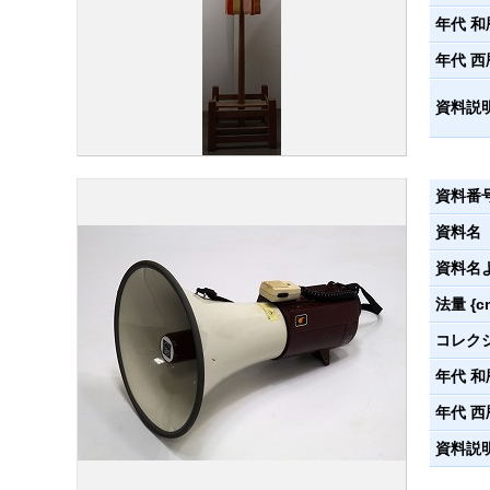
年代 和
年代 西
資料説
資料番
資料名
資料名
法量 {c
コレク
年代 和
年代 西
資料説