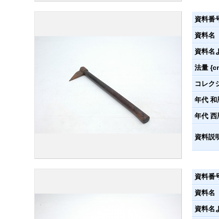
資料番
資料名
資料名
法量 {c
コレク
年代 和
年代 西
資料説
資料番
資料名
資料名