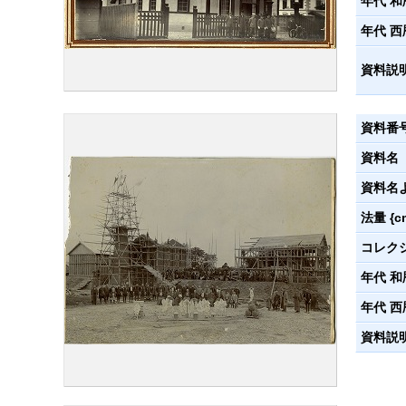
年代 和
年代 西
資料説
資料番
資料名
資料名
法量 {c
コレク
年代 和
年代 西
資料説