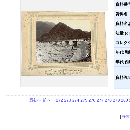
資料番
資料名
資料名
法量 {c
コレク
年代 和
年代 西
資料説
最初へ
前へ
272
273
274
275
276
277
278
279
280
|
検索