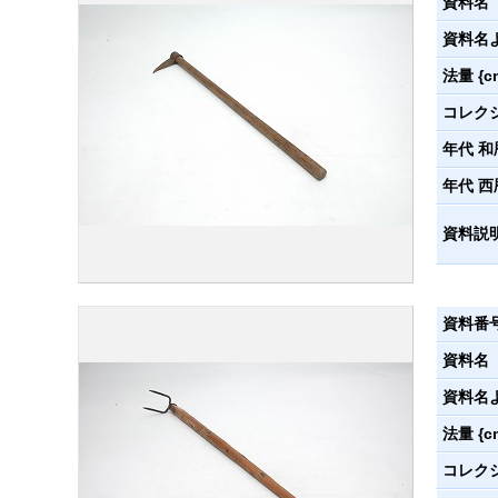
資料名
資料名
法量 {c
コレク
年代 和
年代 西
資料説
資料番
資料名
資料名
法量 {c
コレク