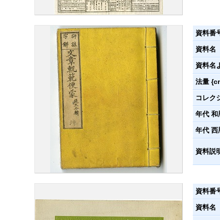
資料番
資料名
資料名
法量 {c
コレク
年代 和
年代 西
資料説
資料番
資料名