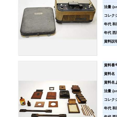
法量 {c
コレク
年代 和
年代 西
資料説
資料番
資料名
資料名
法量 {c
コレク
年代 和
年代 西