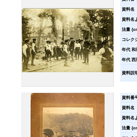
資料名
資料名
法量 {c
コレク
年代 和
年代 西
資料説
資料番
資料名
資料名
法量 {c