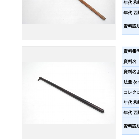
年代 和
年代 西
資料説
資料番
資料名
資料名
法量 {c
コレク
年代 和
年代 西
資料説