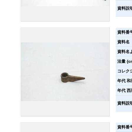
資料説
資料番
資料名
資料名
法量 {c
コレク
年代 和
年代 西
資料説
資料番