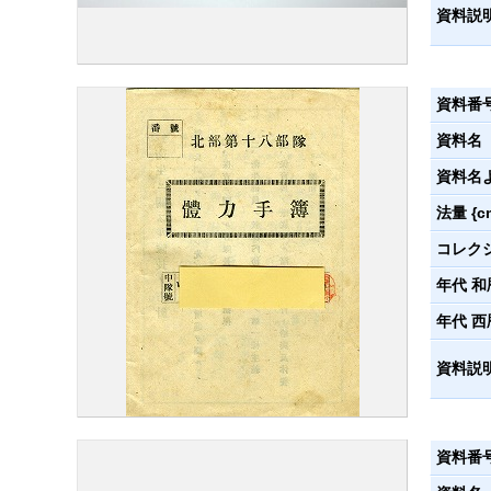
資料説
資料番
資料名
資料名
法量 {c
コレク
年代 和
年代 西
資料説
資料番