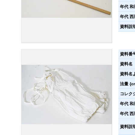
年代 和
年代 西
資料説
資料番
資料名
資料名
法量 {c
コレク
年代 和
年代 西
資料説