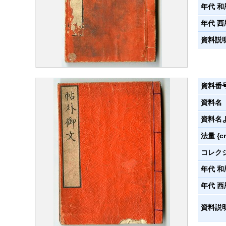
年代 和
年代 西
資料説
資料番
資料名
資料名
法量 {c
コレク
年代 和
年代 西
資料説