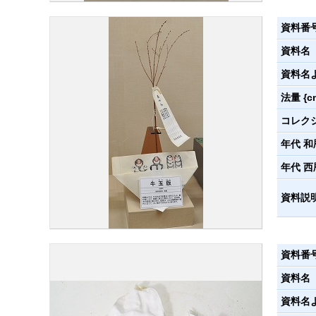
資料番
資料名
資料名
法量 {c
コレク
年代 和
年代 西
資料説
資料番
資料名
資料名