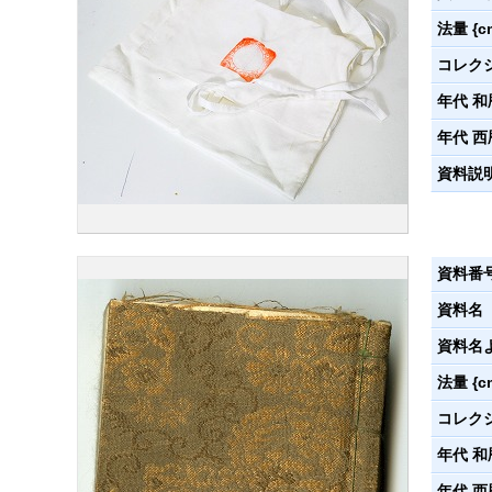
法量 {c
コレク
年代 和
年代 西
資料説
資料番
資料名
資料名
法量 {c
コレク
年代 和
年代 西