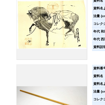
資料名
資料名
法量 {c
コレク
年代 和
年代 西
資料説
資料番
資料名
資料名
法量 {c
コレク