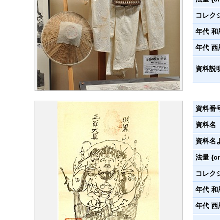
コレク
年代 和
年代 西
資料説
資料番
資料名
資料名
法量 {c
コレク
年代 和
年代 西