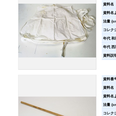
資料名
資料名
法量 {c
コレク
年代 和
年代 西
資料説
資料番
資料名
資料名
法量 {c
コレク