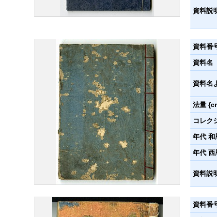
資料説
資料番
資料名
資料名
法量 {c
コレク
年代 和
年代 西
資料説
資料番