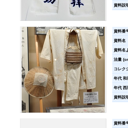
資料説
資料番
資料名
資料名
法量 {c
コレク
年代 和
年代 西
資料説
資料番