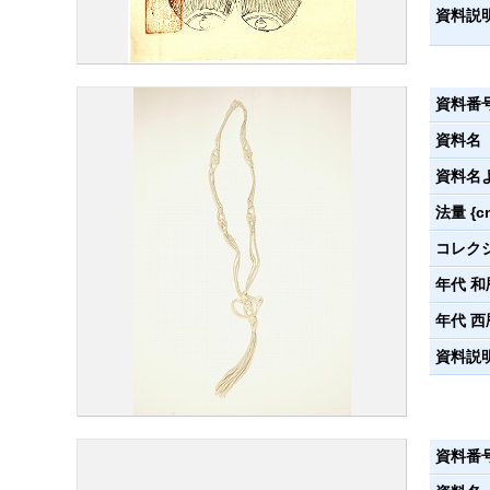
資料説
資料番
資料名
資料名
法量 {c
コレク
年代 和
年代 西
資料説
資料番