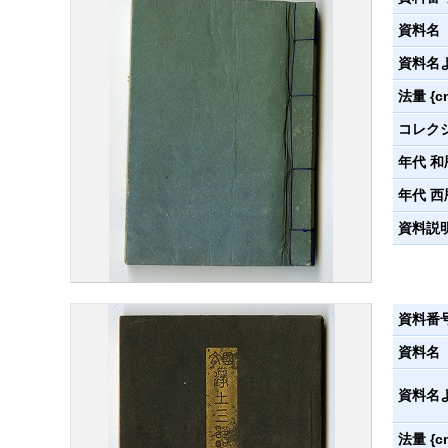
資料名
資料名
法量 {c
コレク
年代 和
年代 西
資料説
資料番
資料名
資料名
法量 {c