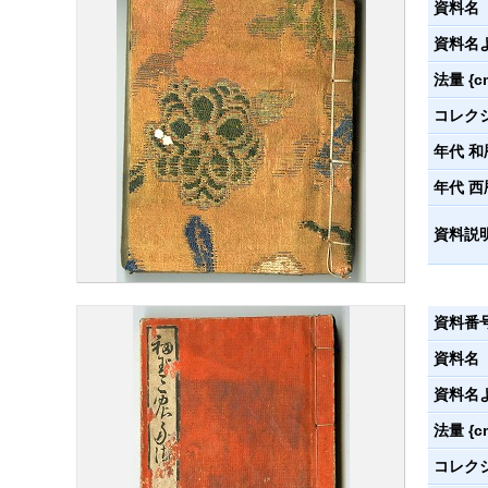
資料名
資料名
法量 {c
コレク
年代 和
年代 西
資料説
資料番
資料名
資料名
法量 {c
コレク