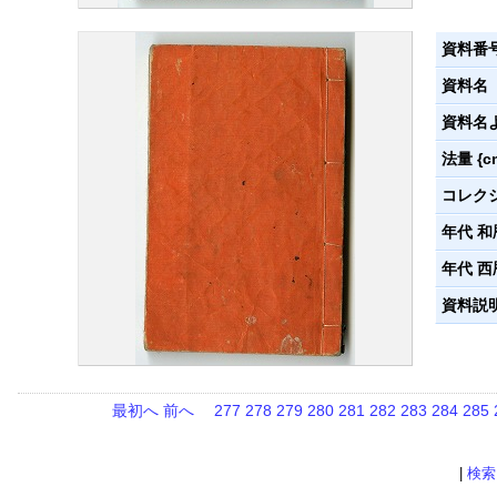
資料番
資料名
資料名
法量 {c
コレク
年代 和
年代 西
資料説
最初へ
前へ
277
278
279
280
281
282
283
284
285
|
検索