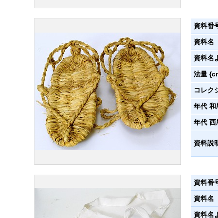
資料番
資料名
資料名
法量 {c
コレク
年代 和
年代 西
資料説
資料番
資料名
資料名