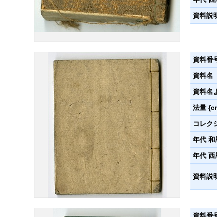
資料説
資料番
資料名
資料名
法量 {c
コレク
年代 和
年代 西
資料説
資料番