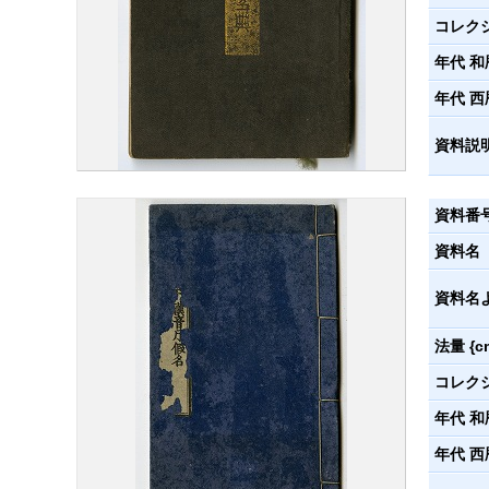
コレク
年代 和
年代 西
資料説
資料番
資料名
資料名
法量 {c
コレク
年代 和
年代 西