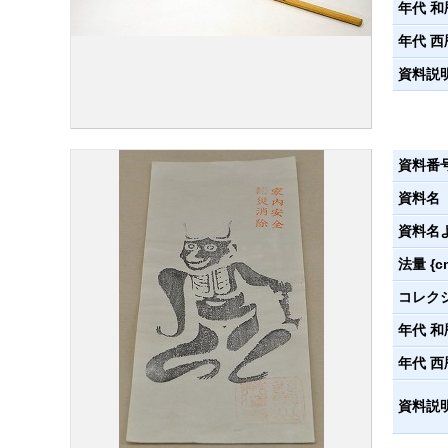
年代 和
年代 西
資料説
資料番
資料名
資料名
法量 {c
コレク
年代 和
年代 西
資料説