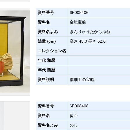
資料番号
6F008406
資料名
金龍宝船
資料名よみ
きんりゅうたからぶね
法量 {cm}
高さ 45.0 長さ 62.0
コレクション名
年代 和暦
年代 西暦
資料説明
藁細工の宝船。
資料番号
6F008408
資料名
熨斗
資料名よみ
のし