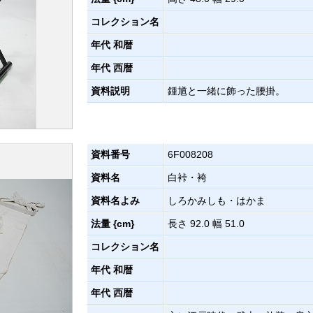
コレクション名
年代 和暦
年代 西暦
資料説明
鍾馗と一緒に飾った腰掛。
資料番号
6F008208
資料名
白裃・袴
資料名よみ
しろかみしも・はかま
法量 {cm}
長さ 92.0 幅 51.0
コレクション名
年代 和暦
年代 西暦