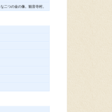
さな二つの金の像。観音寺村。
。