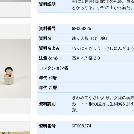
主に江戸時代の武士の礼装。肩
資料説明
とからなる。小袖の上から着た
資料番号
6F008225
資料名
練り人形（けし娘）
資料名よみ
ねりにんぎょう けしにんぎょ
法量 {cm}
高さ 4.7 幅 2.0
コレクション名
年代 和暦
年代 西暦
きわめて小さい人形。女児の玩
資料説明
形・・・桐の鋸屑に生糊弼を加
形。
資料番号
6F008274