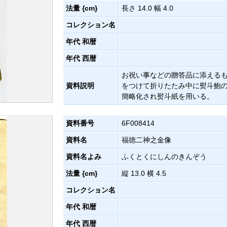
法量 {cm}
長さ 14.0 幅 4.0
コレクション名
年代 和暦
年代 西暦
お祝い事などの贈答品に添える
資料説明
をつけて折りたたみ中に熨斗鮑
簡略化され熨斗紙を用いる。
資料番号
6F008414
資料名
福徳二神之金像
資料名よみ
ふくとくにしんのきんぞう
法量 {cm}
縦 13.0 横 4.5
コレクション名
年代 和暦
年代 西暦