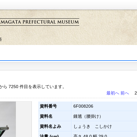
俗
目から 7250 件目を表示しています。
最初へ
前へ
2
資料番号
6F008206
資料名
鍾馗（腰掛け）
資料名よみ
しょうき こしかけ
法量 {cm}
高さ 48.0 幅 29.0