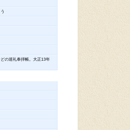
ょう
どの巡礼奉拝帳。大正13年