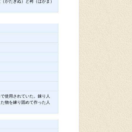
衣（かたぎぬ）と袴（はかま）
。
う
具で使用されていた。錬り人
えた物を練り固めて作った人