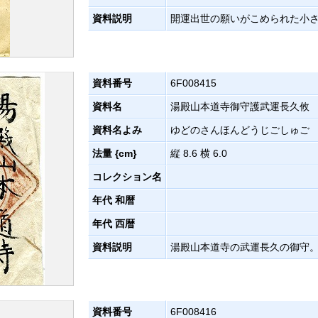
資料説明
開運出世の願いがこめられた小
資料番号
6F008415
資料名
湯殿山本道寺御守護武運長久攸
資料名よみ
ゆどのさんほんどうじごしゅご
法量 {cm}
縦 8.6 横 6.0
コレクション名
年代 和暦
年代 西暦
資料説明
湯殿山本道寺の武運長久の御守
資料番号
6F008416