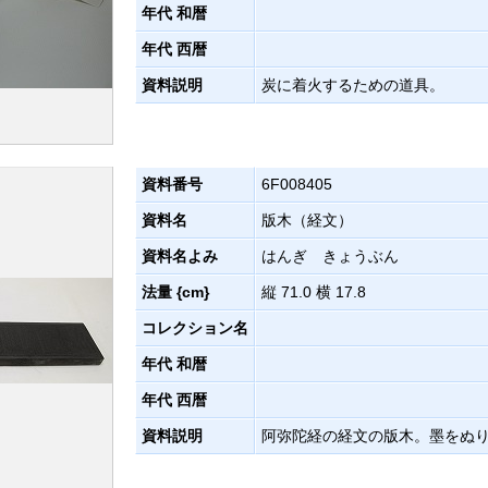
年代 和暦
年代 西暦
資料説明
炭に着火するための道具。
資料番号
6F008405
資料名
版木（経文）
資料名よみ
はんぎ きょうぶん
法量 {cm}
縦 71.0 横 17.8
コレクション名
年代 和暦
年代 西暦
資料説明
阿弥陀経の経文の版木。墨をぬ