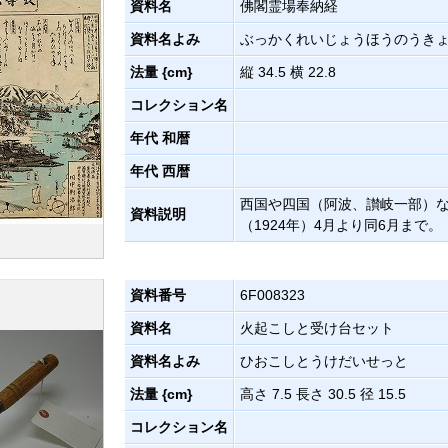
資料名
佛閣霊場奉納経
資料名よみ
ぶっかくれいじょうほうのうき
法量 {cm}
縦 34.5 横 22.8
コレクション名
年代 和暦
年代 西暦
西国や四国（阿波、讃岐一部）な
資料説明
（1924年）4月より同6月まで。
資料番号
6F008323
資料名
火起こしと受け台セット
資料名よみ
ひおこしとうけだいせっと
法量 {cm}
高さ 7.5 長さ 30.5 径 15.5
コレクション名