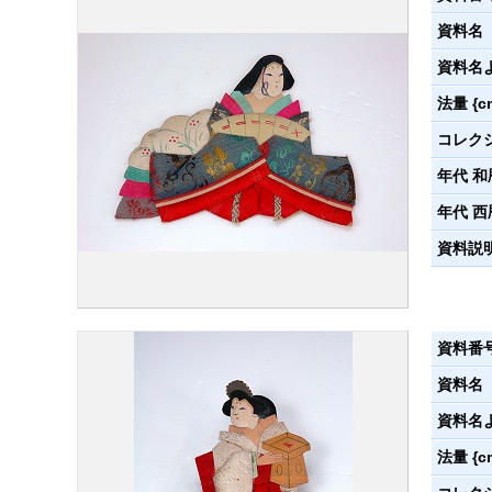
資料名
資料名
法量 {c
コレク
年代 和
年代 西
資料説
資料番
資料名
資料名
法量 {c