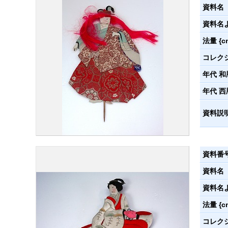
資料名
資料名
法量 {c
コレク
年代 和
年代 西
資料説
資料番
資料名
資料名
法量 {c
コレク