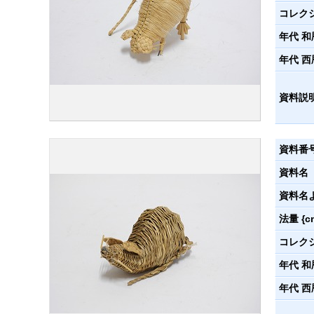
コレク
年代 和
年代 西
資料説
資料番
資料名
資料名
法量 {c
コレク
年代 和
年代 西