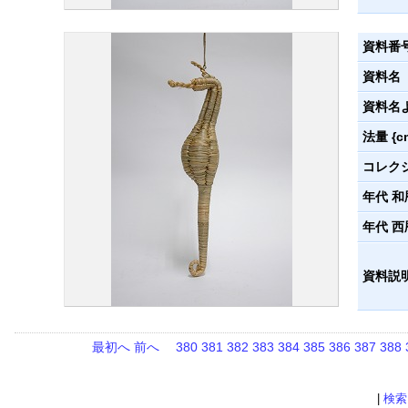
資料番
資料名
資料名
法量 {c
コレク
年代 和
年代 西
資料説
最初へ
前へ
380
381
382
383
384
385
386
387
388
|
検索