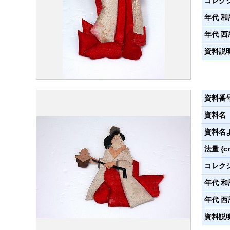
コレク
年代 和
年代 西
資料説
資料番
資料名
資料名
法量 {c
コレク
年代 和
年代 西
資料説