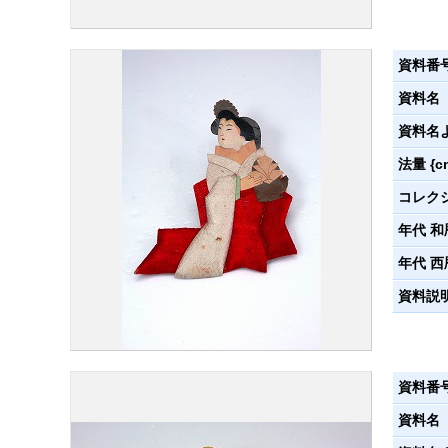
資料番
資料名
資料名
法量 {c
コレク
年代 和
年代 西
資料説
資料番
資料名