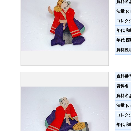
資料名
法量 {c
コレク
年代 和
年代 西
資料説
資料番
資料名
資料名
法量 {c
コレク
年代 和