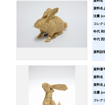
資料名
資料名
法量 {c
コレク
年代 和
年代 西
資料説
資料番
資料名
資料名
法量 {c
コレク