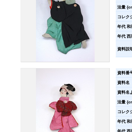
法量 {c
コレク
年代 和
年代 西
資料説
資料番
資料名
資料名
法量 {c
コレク
年代 和
年代 西