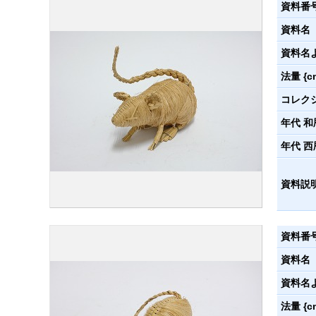
資料番
資料名
資料名
法量 {c
コレク
年代 和
年代 西
資料説
資料番
資料名
資料名
法量 {c