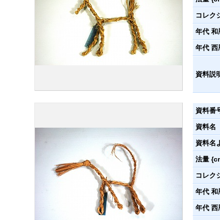
コレク
年代 和
年代 西
資料説
資料番
資料名
資料名
法量 {c
コレク
年代 和
年代 西