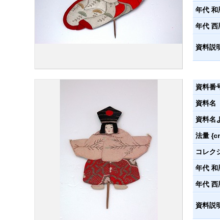
年代 和
年代 西
資料説
資料番
資料名
資料名
法量 {c
コレク
年代 和
年代 西
資料説