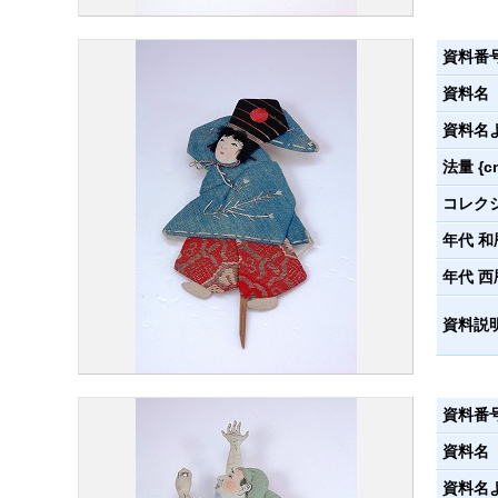
資料番
資料名
資料名
法量 {c
コレク
年代 和
年代 西
資料説
資料番
資料名
資料名