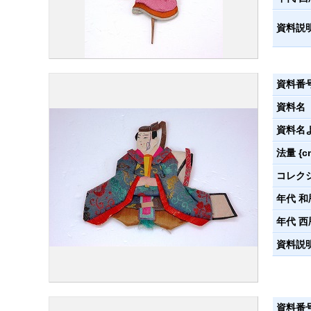
資料説
資料番
資料名
資料名
法量 {c
コレク
年代 和
年代 西
資料説
資料番