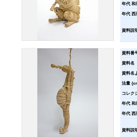
年代 和
年代 西
資料説
資料番
資料名
資料名
法量 {c
コレク
年代 和
年代 西
資料説