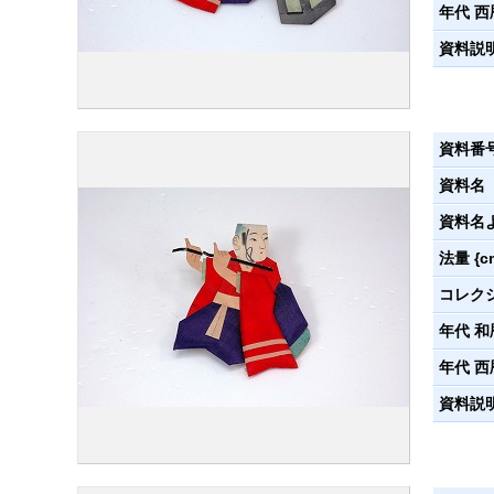
年代 西
資料説
資料番
資料名
資料名
法量 {c
コレク
年代 和
年代 西
資料説