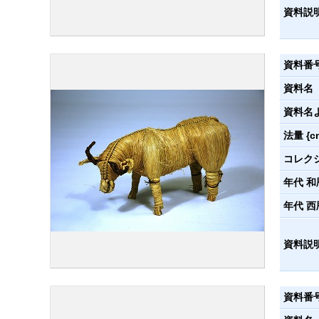
資料説
資料番
資料名
資料名
法量 {c
コレク
年代 和
年代 西
資料説
資料番