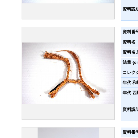
資料説
資料番
資料名
資料名
法量 {c
コレク
年代 和
年代 西
資料説
資料番