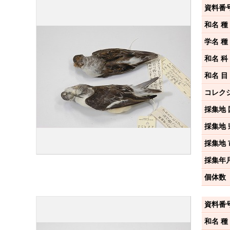
資料番
和名 種
学名 種
和名 科
和名 目
コレク
採集地 
採集地 
採集地
採集年
個体数
資料番
和名 種