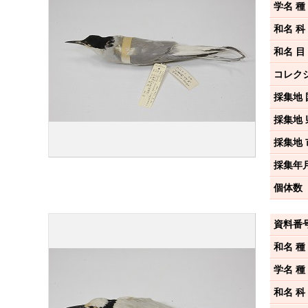
学名 種
和名 科
和名 目
コレク
採集地 
採集地 
採集地
採集年
個体数
資料番
和名 種
学名 種
和名 科