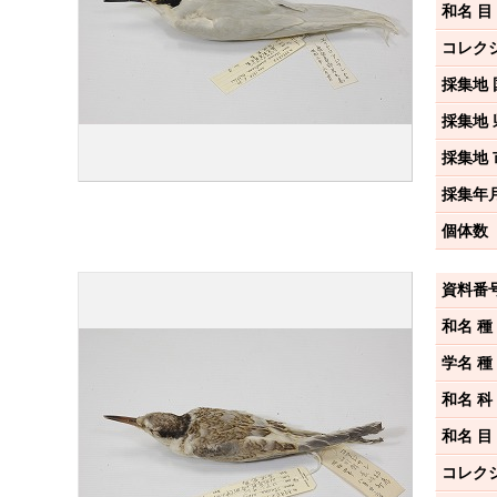
和名 目
コレク
採集地 
採集地 
採集地
採集年
個体数
資料番
和名 種
学名 種
和名 科
和名 目
コレク