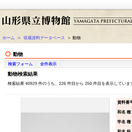
ホーム
＞
収蔵資料データベース
＞ 動物
動物
検索フォーム
全件表示
動物検索結果
検索結果 40929 件のうち、226 件目から 250 件目を表示していま
資料番
和名 種
学名 種
和名 科