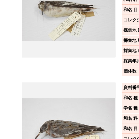
和名 目
コレク
採集地 
採集地 
採集地
採集年
個体数
資料番
和名 種
学名 種
和名 科
和名 目
コレク