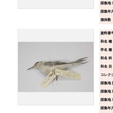
採集地
採集年
個体数
資料番
和名 種
学名 種
和名 科
和名 目
コレク
採集地 
採集地 
採集地
採集年