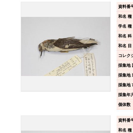
資料番
和名 種
学名 種
和名 科
和名 目
コレク
採集地 
採集地 
採集地
採集年
個体数
資料番
和名 種