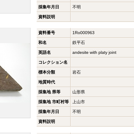
採集年月日
不明
資料説明
資料番号
1Ro000963
和名
鉄平石
英語名
andesite with platy joint
コレクション名
標本分類
岩石
地質時代
採集地 県等
山形県
採集地 市町村等
上山市
採集年月日
不明
資料説明