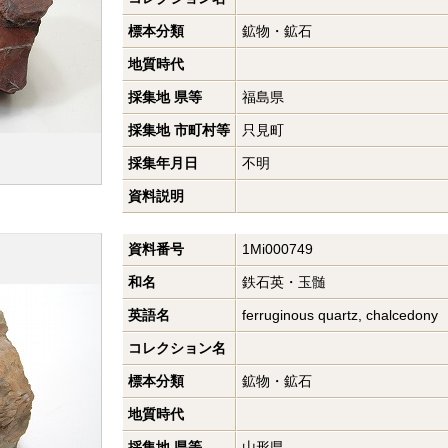
標本分類
鉱物・鉱石
地質時代
採集地 県等
福島県
採集地 市町村等
只見町
採集年月日
不明
資料説明
資料番号
1Mi000749
和名
鉄石英・玉髄
英語名
ferruginous quartz, chalcedony
コレクション名
標本分類
鉱物・鉱石
地質時代
採集地 県等
山形県