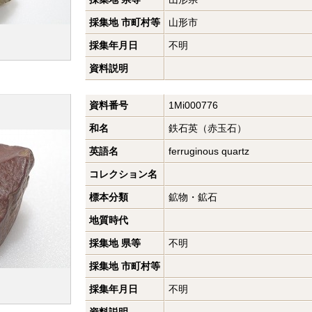
採集地 市町村等
山形市
採集年月日
不明
資料説明
資料番号
1Mi000776
和名
鉄石英（赤玉石）
英語名
ferruginous quartz
コレクション名
標本分類
鉱物・鉱石
地質時代
採集地 県等
不明
採集地 市町村等
採集年月日
不明