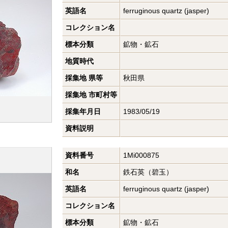
英語名
ferruginous quartz (jasper)
コレクション名
標本分類
鉱物・鉱石
地質時代
採集地 県等
秋田県
採集地 市町村等
採集年月日
1983/05/19
資料説明
資料番号
1Mi000875
和名
鉄石英（碧玉）
英語名
ferruginous quartz (jasper)
コレクション名
標本分類
鉱物・鉱石