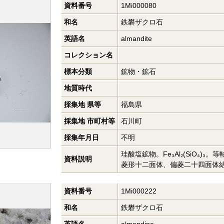
資料番号
1Mi000080
和名
鉄礬ザクロ石
英語名
almandite
コレクション名
標本分類
鉱物・鉱石
地質時代
採集地 県等
福島県
採集地 市町村等
石川町
採集年月日
不明
珪酸塩鉱物。Fe₃Al₂(SiO₄)
資料説明
菱形十二面体、偏菱二十四面体
資料番号
1Mi000222
和名
鉄礬ザクロ石