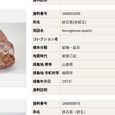
資料説明
資料番号
1Mi001009
和名
鉄石英(赤碧玉)
英語名
ferruginous quartz
コレクション名
標本分類
鉱物・鉱石
地質時代
新第三紀
採集地 県等
山形県
採集地 市町村等
鶴岡市
採集年月日
1972/
資料説明
資料番号
1Mi000874
和名
鉄石英（碧玉）