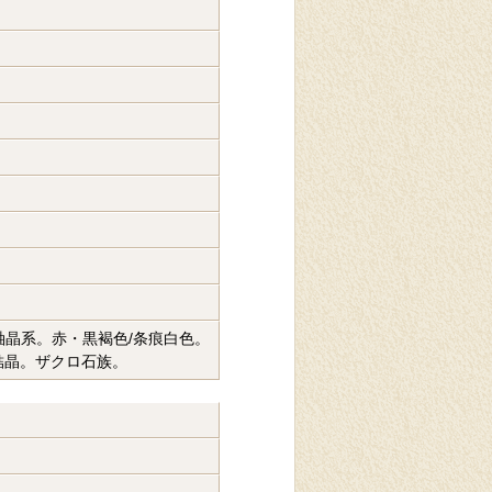
₃。等軸晶系。赤・黒褐色/条痕白色。
結晶。ザクロ石族。