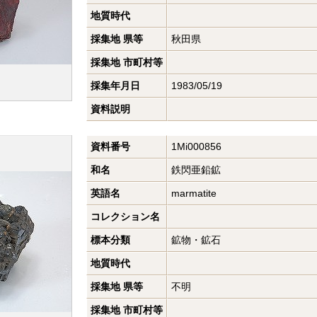
地質時代
採集地 県等
秋田県
採集地 市町村等
採集年月日
1983/05/19
資料説明
資料番号
1Mi000856
和名
鉄閃亜鉛鉱
英語名
marmatite
コレクション名
標本分類
鉱物・鉱石
地質時代
採集地 県等
不明
採集地 市町村等