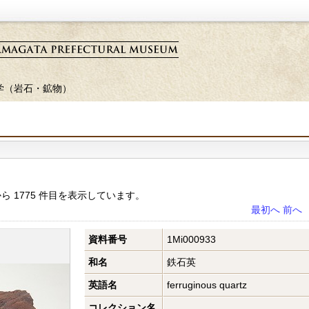
学（岩石・鉱物）
目から 1775 件目を表示しています。
最初へ
前へ
資料番号
1Mi000933
和名
鉄石英
英語名
ferruginous quartz
コレクション名