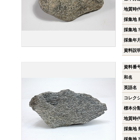
地質時
採集地 
採集地 
採集年
資料説
資料番
和名
英語名
コレク
標本分
地質時
採集地 
採集地 