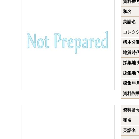
資料番
和名
英語名
コレク
標本分
地質時
採集地 
採集地 
採集年
資料説
資料番
和名
英語名