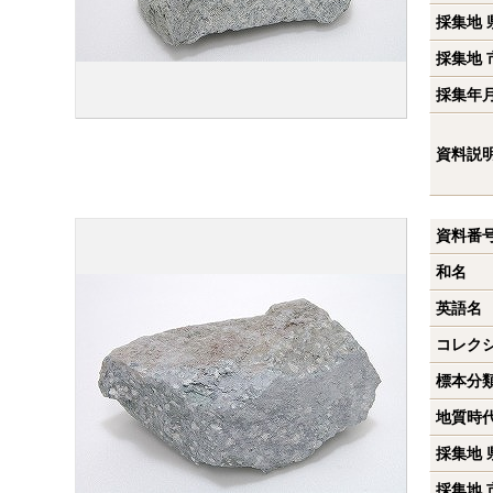
採集地 
採集地 
採集年
資料説
資料番
和名
英語名
コレク
標本分
地質時
採集地 
採集地 