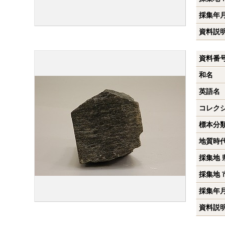
採集年
資料説
資料番
和名
英語名
コレク
標本分
地質時
採集地 
採集地 
採集年
資料説