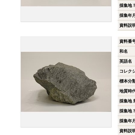
採集地 
採集年
資料説
資料番
和名
英語名
コレク
標本分
地質時
採集地 
採集地 
採集年
資料説