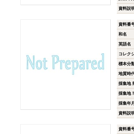
資料説
資料番
和名
英語名
コレク
標本分
地質時
採集地 
採集地 
採集年
資料説
資料番