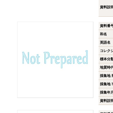
資料説
資料番
和名
英語名
コレク
標本分
地質時
採集地 
採集地 
採集年
資料説