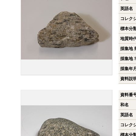
英語名
コレク
標本分
地質時
採集地 
採集地 
採集年
資料説
資料番
和名
英語名
コレク
標本分