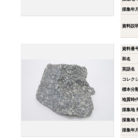
採集年
資料説
資料番
和名
英語名
コレク
標本分
地質時
採集地 
採集地 
採集年