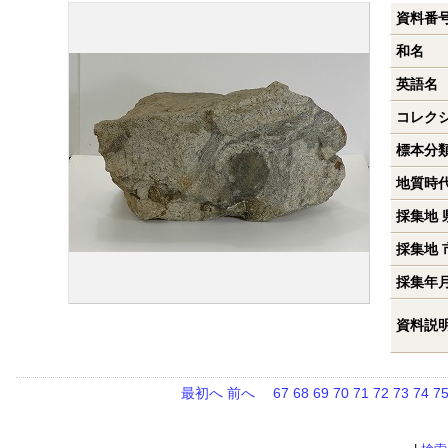
資料番
和名
英語名
コレク
標本分
地質時
採集地 
採集地 
採集年
資料説
最初へ
前へ
67
68
69
70
71
72
73
74
7