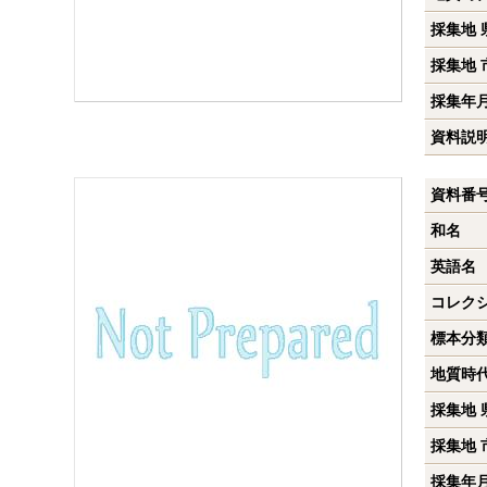
採集地 
採集地 
採集年
資料説
資料番
和名
英語名
コレク
標本分
地質時
採集地 
採集地 
採集年