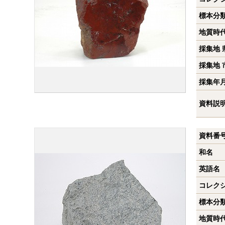
標本分
地質時
採集地 
採集地 
採集年
資料説
資料番
和名
英語名
コレク
標本分
地質時