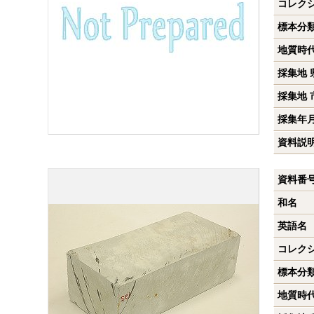
コレク
標本分
地質時
採集地 
採集地 
採集年
資料説
資料番
和名
英語名
コレク
標本分
地質時