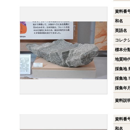
資料番
和名
英語名
コレク
標本分
地質時
採集地 
採集地 
採集年
資料説
資料番
和名