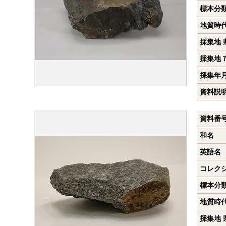
標本分
地質時
採集地 
採集地 
採集年
資料説
資料番
和名
英語名
コレク
標本分
地質時
採集地 