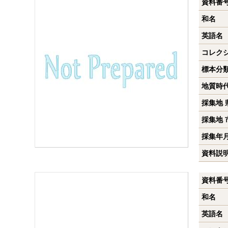
資料番
和名
英語名
コレク
標本分
地質時
採集地 
採集地 
採集年
資料説
資料番
和名
英語名