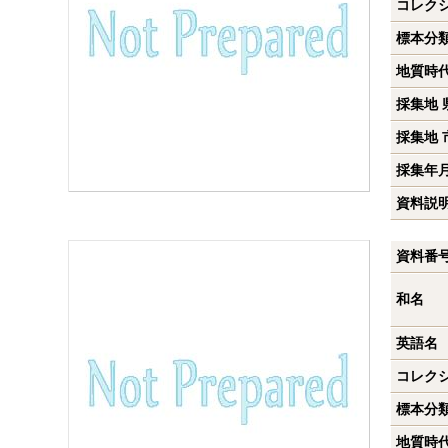
コレク
標本分
地質時
採集地 
採集地 
採集年
資料説
資料番
和名
英語名
コレク
標本分
地質時