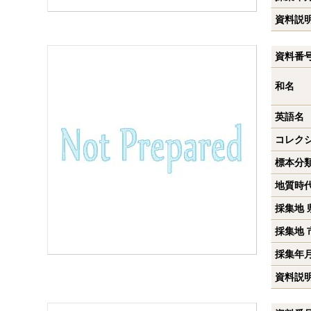
資料説
資料番
和名
英語名
コレク
標本分
地質時
採集地 
採集地 
採集年
資料説