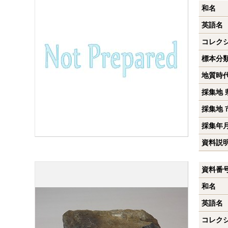
和名
英語名
コレク
標本分
地質時
採集地 
採集地 
採集年
資料説
資料番
和名
英語名
コレク