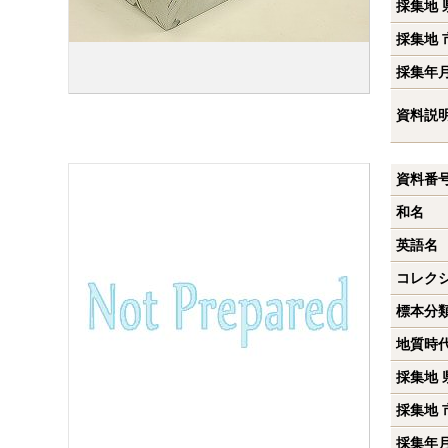
採集地 
採集地 
採集年
資料説
資料番
和名
英語名
コレク
標本分
地質時
採集地 
採集地 
採集年