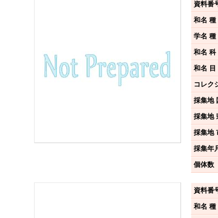
資料番
和名 種
学名 種
和名 科
和名 目
コレク
採集地 
採集地 
採集地
採集年
個体数
資料番
和名 種