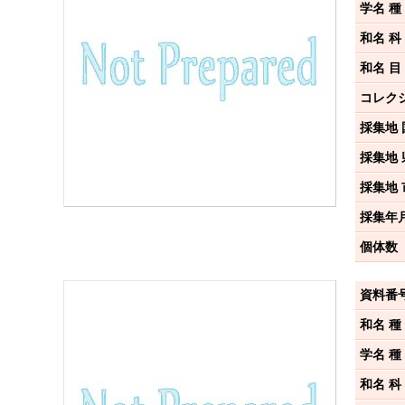
学名 種
和名 科
和名 目
コレク
採集地 
採集地 
採集地
採集年
個体数
資料番
和名 種
学名 種
和名 科