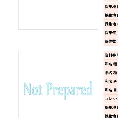
採集地 
採集地 
採集地
採集年
個体数
資料番
和名 種
学名 種
和名 科
和名 目
コレク
採集地 
採集地 