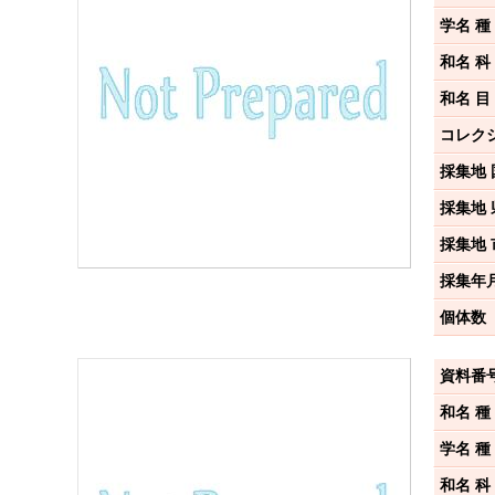
学名 種
和名 科
和名 目
コレク
採集地 
採集地 
採集地
採集年
個体数
資料番
和名 種
学名 種
和名 科