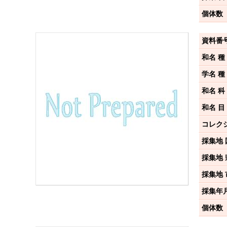
個体数
資料番
和名 種
学名 種
和名 科
和名 目
コレク
採集地 
採集地 
採集地
採集年
個体数