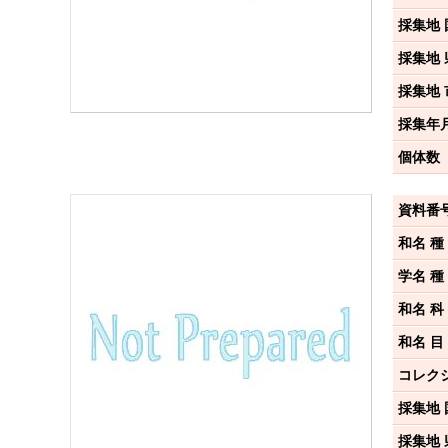
採集地 
採集地 
採集地
採集年
個体数
資料番
和名 種
学名 種
和名 科
和名 目
コレク
採集地 
採集地 