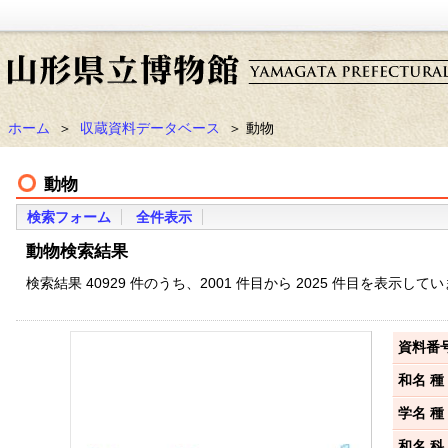
ホーム
＞
収蔵資料データベース
＞ 動物
動物
検索フォーム
全件表示
動物検索結果
検索結果 40929 件のうち、2001 件目から 2025 件目を表示して
資料番
和名 種
学名 種
和名 科