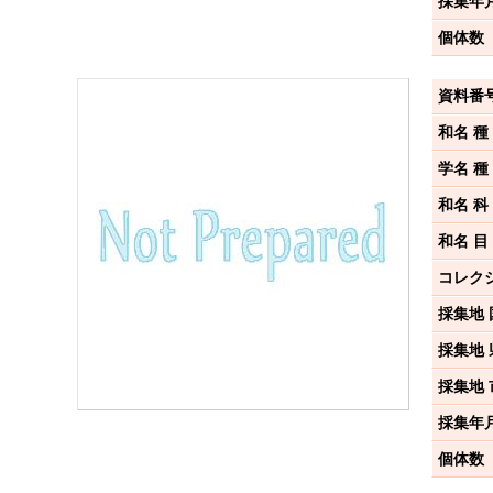
採集年
個体数
資料番
和名 種
学名 種
和名 科
和名 目
コレク
採集地 
採集地 
採集地
採集年
個体数