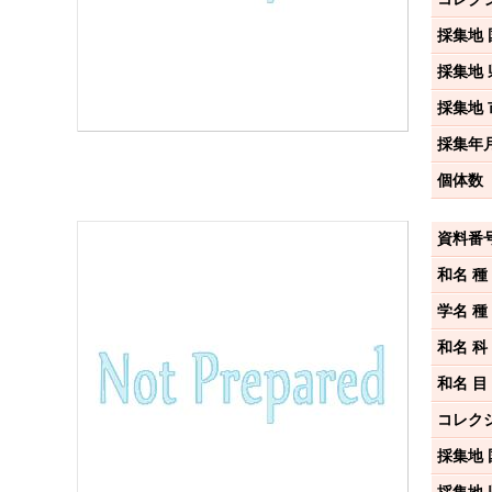
採集地 
採集地 
採集地
採集年
個体数
資料番
和名 種
学名 種
和名 科
和名 目
コレク
採集地 