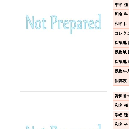
学名 種
和名 科
和名 目
コレク
採集地 
採集地 
採集地
採集年
個体数
資料番
和名 種
学名 種
和名 科