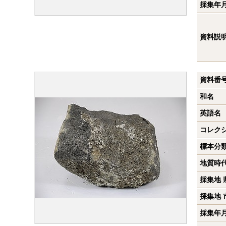
採集年
資料説
資料番
和名
英語名
コレク
標本分
地質時
採集地 
採集地 
採集年