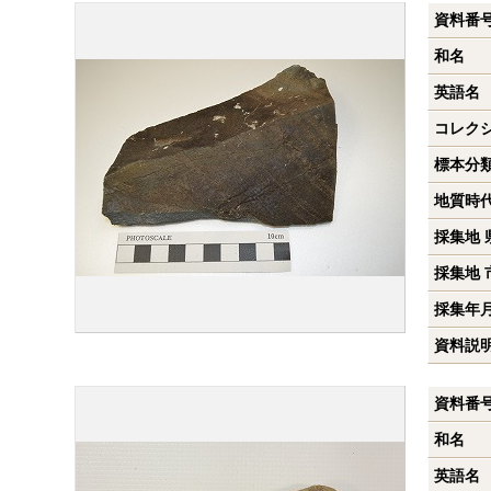
資料番
和名
英語名
コレク
標本分
地質時
採集地 
採集地 
採集年
資料説
資料番
和名
英語名