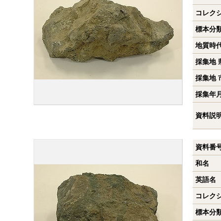
コレク
標本分
地質時
採集地 
採集地 
採集年
資料説
資料番
和名
英語名
コレク
標本分