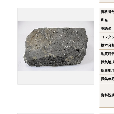
資料番
和名
英語名
コレク
標本分
地質時
採集地 
採集地 
採集年
資料説