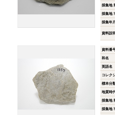
採集地 
採集地 
採集年
資料説
資料番
和名
英語名
コレク
標本分
地質時
採集地 
採集地 