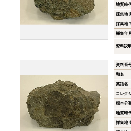
地質時
採集地 
採集地 
採集年
資料説
資料番
和名
英語名
コレク
標本分
地質時
採集地 