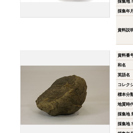
採集地 
採集年
資料説
資料番
和名
英語名
コレク
標本分
地質時
採集地 
採集地 