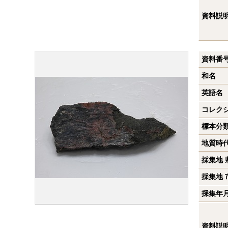
資料説
資料番
和名
英語名
コレク
標本分
地質時
採集地 
採集地 
採集年
資料説