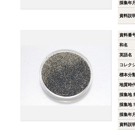
採集年
資料説
資料番
和名
英語名
コレク
標本分
地質時
採集地 
採集地 
採集年
資料説