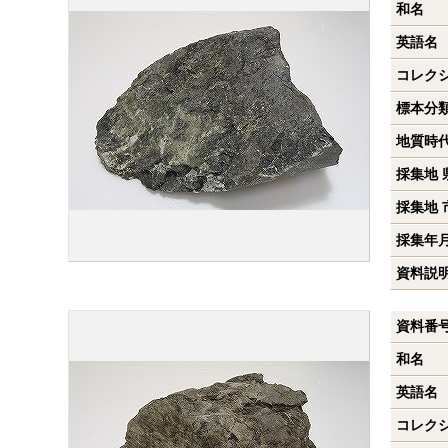
和名
英語名
コレク
標本分
地質時
採集地 
採集地 
採集年
資料説
資料番
和名
英語名
コレク