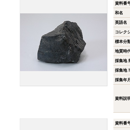
資料番
和名
英語名
コレク
標本分
地質時
採集地 
採集地 
採集年
資料説
資料番