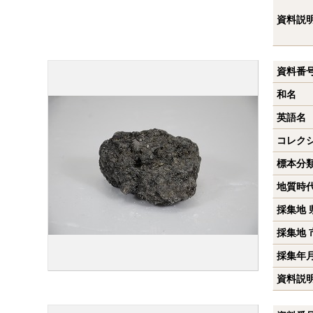
資料説
資料番
和名
英語名
コレク
標本分
地質時
採集地 
採集地 
採集年
資料説