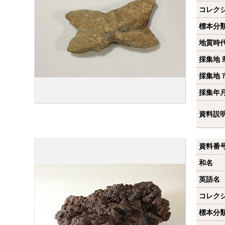
コレク
標本分
地質時
採集地 
採集地 
採集年
資料説
資料番
和名
英語名
コレク
標本分