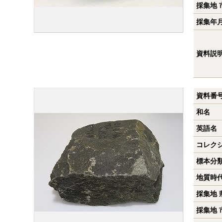
採集地 
採集年
資料説
資料番
和名
英語名
コレク
標本分
地質時
採集地 
採集地 