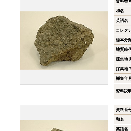
資料番
和名
英語名
コレク
標本分
地質時
採集地 
採集地 
採集年
資料説
資料番
和名
英語名