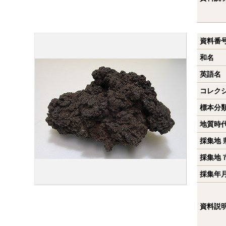
資料番
和名
英語名
コレク
標本分
地質時
採集地 
採集地 
採集年
資料説