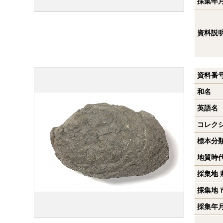
採集年
資料説
資料番
和名
英語名
コレク
標本分
地質時
採集地 
採集地 
採集年