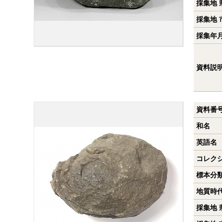
採集地 
採集地 
採集年
資料説
資料番
和名
英語名
コレク
標本分
地質時
採集地 