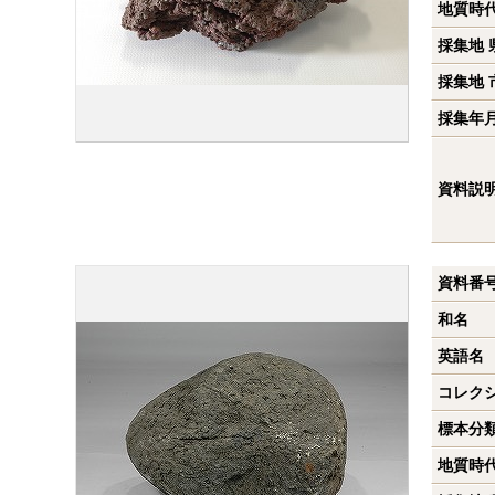
地質時
採集地 
採集地 
採集年
資料説
資料番
和名
英語名
コレク
標本分
地質時