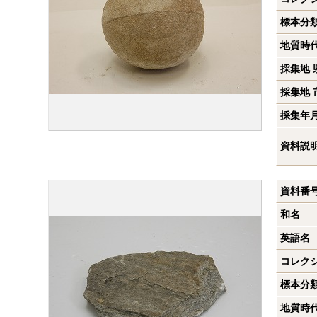
標本分
地質時
採集地 
採集地 
採集年
資料説
資料番
和名
英語名
コレク
標本分
地質時