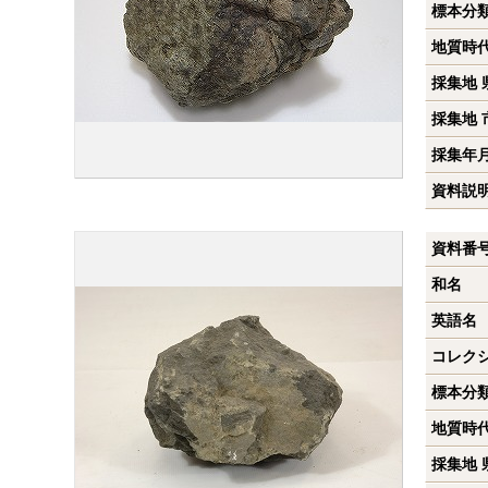
標本分
地質時
採集地 
採集地 
採集年
資料説
資料番
和名
英語名
コレク
標本分
地質時
採集地 