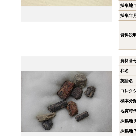
採集地 
採集年
資料説
資料番
和名
英語名
コレク
標本分
地質時
採集地 
採集地 