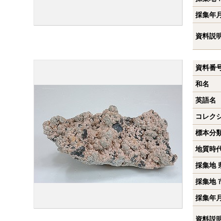
採集年
資料説
資料番
和名
英語名
コレク
標本分
地質時
採集地 
採集地 
採集年
資料説