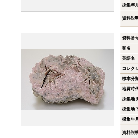
採集年
資料説
資料番
和名
英語名
コレク
標本分
地質時
採集地 
採集地 
採集年
資料説