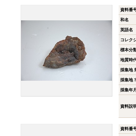
資料番
和名
英語名
コレク
標本分
地質時
採集地 
採集地 
採集年
資料説
資料番