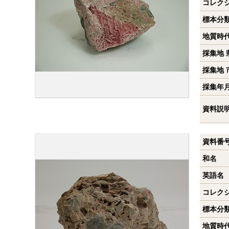
コレク
標本分
地質時
採集地 
採集地 
採集年
資料説
資料番
和名
英語名
コレク
標本分
地質時