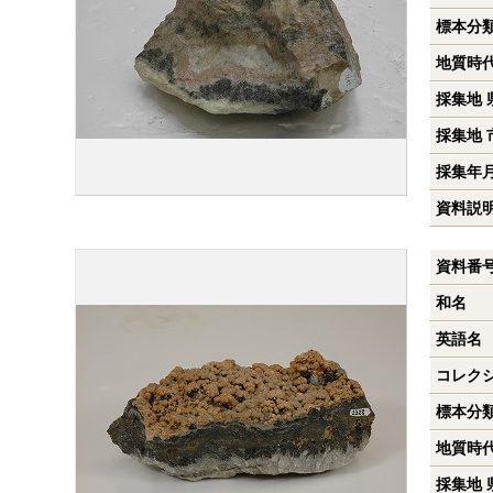
標本分
地質時
採集地 
採集地 
採集年
資料説
資料番
和名
英語名
コレク
標本分
地質時
採集地 