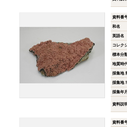
資料番
和名
英語名
コレク
標本分
地質時
採集地 
採集地 
採集年
資料説
資料番