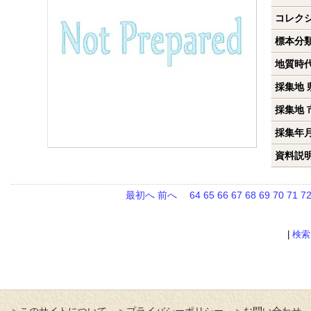
コレク
標本分
地質時
採集地 
採集地 
採集年
資料説
最初へ
前へ
64
65
66
67
68
69
70
71
7
|
検索
このサイトについて
プライバシーポリシー
お問い合わせ