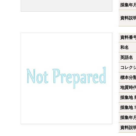
採集年
資料説
資料番
和名
英語名
コレク
標本分
地質時
採集地 
採集地 
採集年
資料説