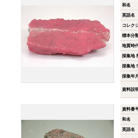
和名
英語名
コレク
標本分
地質時
採集地 
採集地 
採集年
資料説
資料番
和名
英語名