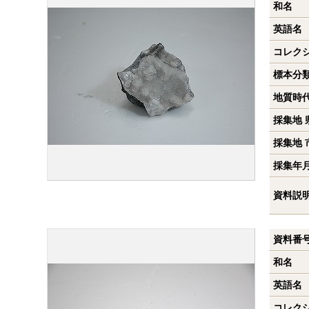
和名
英語名
コレク
標本分
地質時
採集地 
採集地 
採集年
資料説
資料番
和名
英語名
コレク