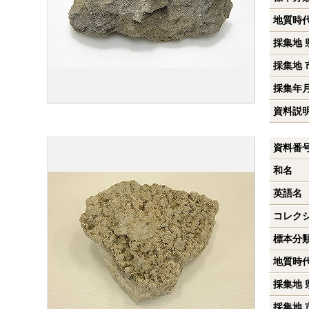
地質時
採集地 
採集地 
採集年
資料説
資料番
和名
英語名
コレク
標本分
地質時
採集地 
採集地 