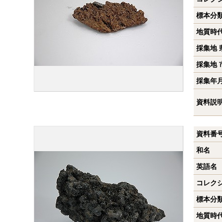
標本分
地質時
採集地 
採集地 
採集年
資料説
資料番
和名
英語名
コレク
標本分
地質時