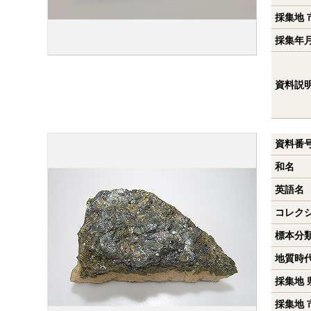
採集地 
採集年
資料説
資料番
和名
英語名
コレク
標本分
地質時
採集地 
採集地 