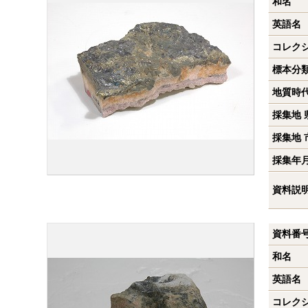
和名
英語名
コレク
標本分
地質時
採集地 
採集地 
採集年
資料説
資料番
和名
英語名
コレク