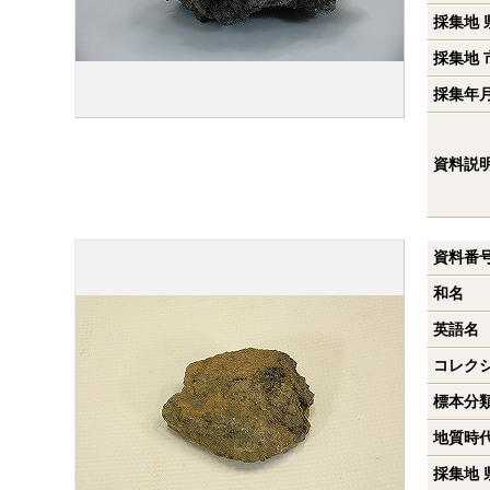
採集地 
採集地 
採集年
資料説
資料番
和名
英語名
コレク
標本分
地質時
採集地 