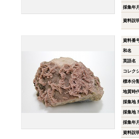
採集年
資料説
資料番
和名
英語名
コレク
標本分
地質時
採集地 
採集地 
採集年
資料説