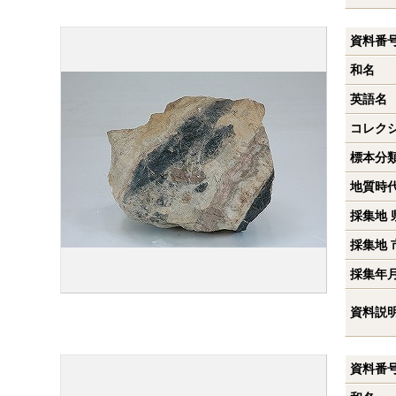
資料番
和名
英語名
コレク
標本分
地質時
採集地 
採集地 
採集年
資料説
資料番