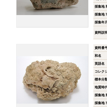
採集地 
採集地 
採集年
資料説
資料番
和名
英語名
コレク
標本分
地質時
採集地 
採集地 