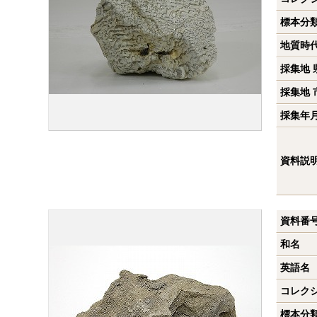
標本分
地質時
採集地 
採集地 
採集年
資料説
資料番
和名
英語名
コレク
標本分