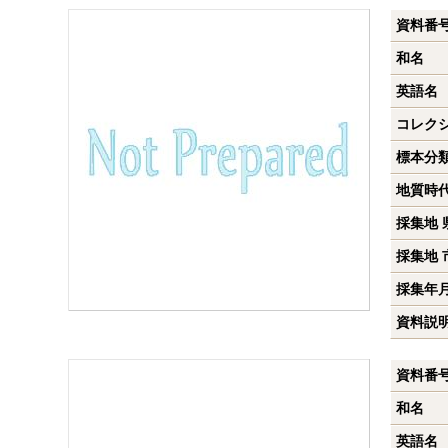
資料番
和名
英語名
コレク
標本分
地質時
採集地 
採集地 
採集年
資料説
資料番
和名
英語名