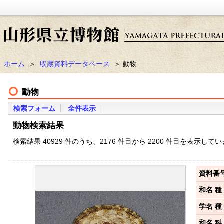
ホーム
＞
収蔵資料データベース
＞ 動物
動物
検索フォーム
全件表示
動物検索結果
検索結果 40929 件のうち、2176 件目から 2200 件目を表示して
資料番
和名 種
学名 種
和名 科