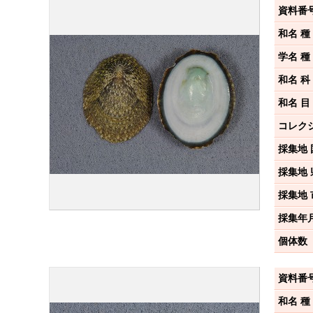
資料番
和名 種
学名 種
和名 科
和名 目
コレク
採集地 
採集地 
採集地
採集年
個体数
資料番
和名 種