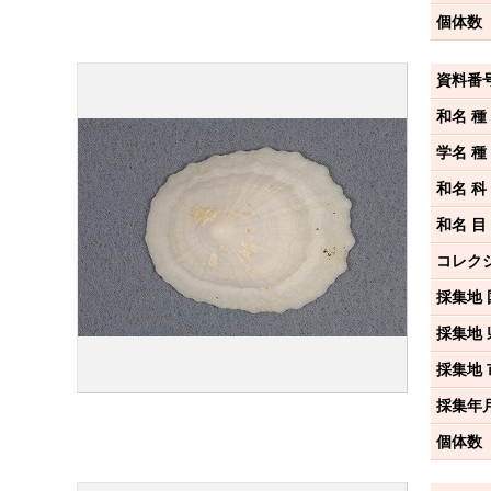
個体数
資料番
和名 種
学名 種
和名 科
和名 目
コレク
採集地 
採集地 
採集地
採集年
個体数