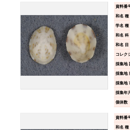
資料番
和名 種
学名 種
和名 科
和名 目
コレク
採集地 
採集地 
採集地
採集年
個体数
資料番
和名 種