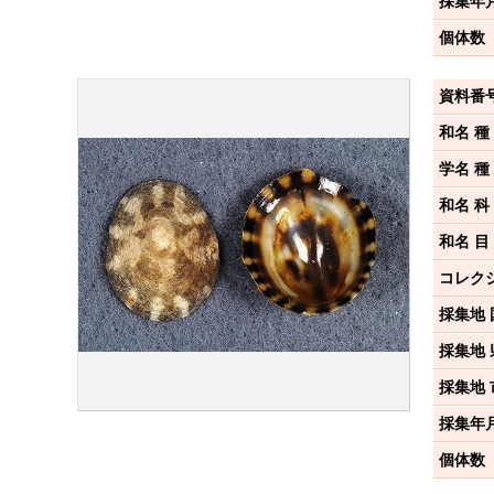
採集年
個体数
資料番
和名 種
学名 種
和名 科
和名 目
コレク
採集地 
採集地 
採集地
採集年
個体数