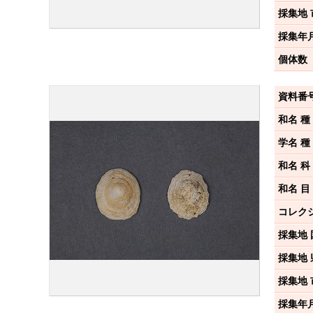
採集地
採集年
個体数
資料番
和名 種
学名 種
和名 科
和名 目
コレク
採集地 
採集地 
採集地
採集年