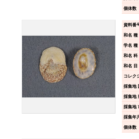
個体数
資料番
和名 種
学名 種
和名 科
和名 目
コレク
採集地 
採集地 
採集地
採集年
個体数