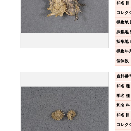
和名 目
コレク
採集地 
採集地 
採集地
採集年
個体数
資料番
和名 種
学名 種
和名 科
和名 目
コレク