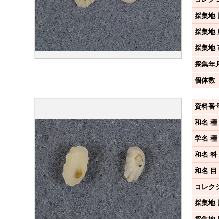
採集地 
採集地 
採集地
採集年
個体数
資料番
和名 種
学名 種
和名 科
和名 目
コレク
採集地 