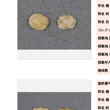
学名 種
和名 科
和名 目
コレク
採集地 
採集地 
採集地
採集年
個体数
資料番
和名 種
学名 種
和名 科