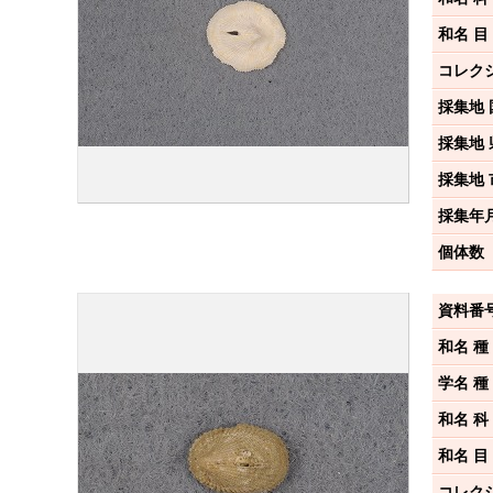
和名 目
コレク
採集地 
採集地 
採集地
採集年
個体数
資料番
和名 種
学名 種
和名 科
和名 目
コレク