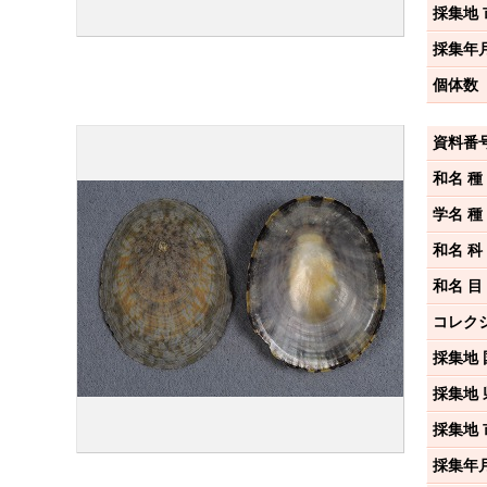
採集地
採集年
個体数
資料番
和名 種
学名 種
和名 科
和名 目
コレク
採集地 
採集地 
採集地
採集年