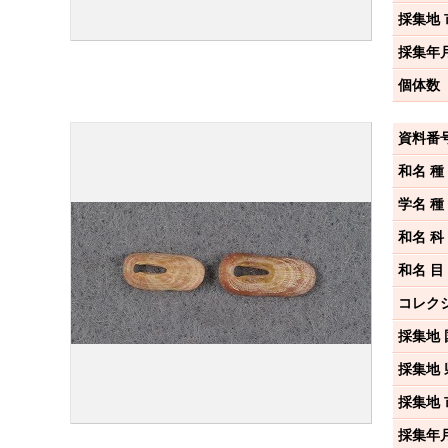
採集地
採集年
個体数
資料番
和名 種
学名 種
和名 科
和名 目
コレク
採集地 
採集地 
採集地
採集年