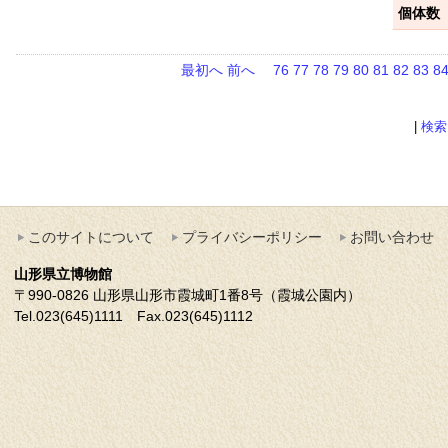
個体数
最初へ
前へ
76
77
78
79
80
81
82
83
8
|
検索
このサイトについて
プライバシーポリシー
お問い合わせ
山形県立博物館
〒990-0826 山形県山形市霞城町1番8号（霞城公園内）
Tel.023(645)1111 Fax.023(645)1112