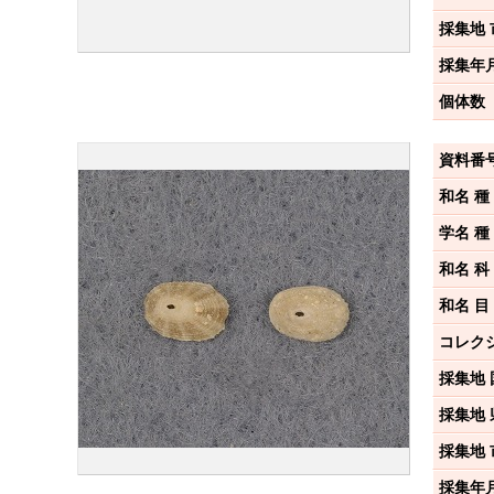
採集地
採集年
個体数
資料番
和名 種
学名 種
和名 科
和名 目
コレク
採集地 
採集地 
採集地
採集年