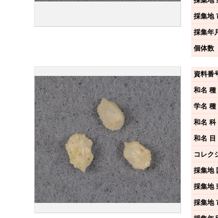
採集地 
採集地
採集年
個体数
資料番
和名 種
学名 種
和名 科
和名 目
コレク
採集地 
採集地 
採集地