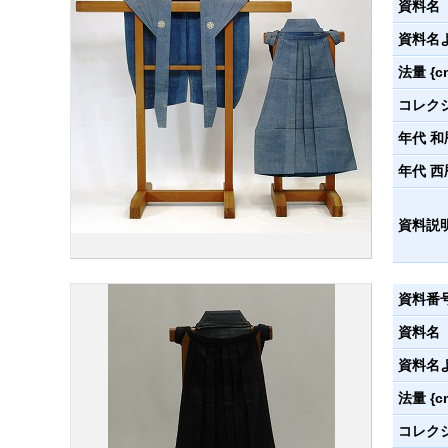
資料名
資料名
法量 {c
コレク
年代 和
年代 西
資料説
資料番
資料名
資料名
法量 {c
コレク