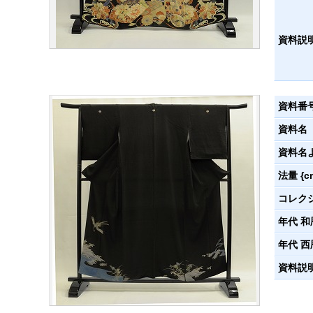
資料説
資料番
資料名
資料名
法量 {c
コレク
年代 和
年代 西
資料説