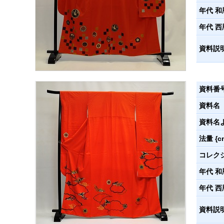
年代 和
年代 西
資料説
資料番
資料名
資料名
法量 {c
コレク
年代 和
年代 西
資料説