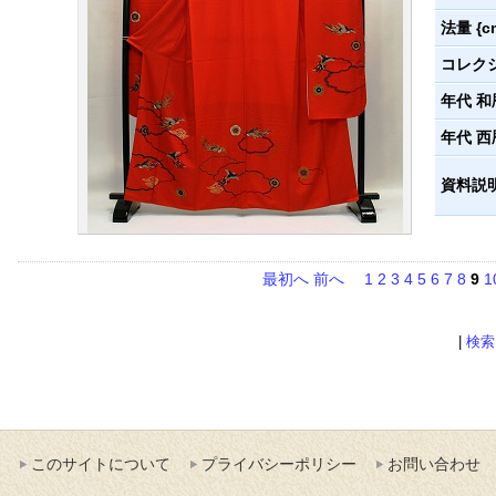
法量 {c
コレク
年代 和
年代 西
資料説
最初へ
前へ
1
2
3
4
5
6
7
8
9
1
|
検索
このサイトについて
プライバシーポリシー
お問い合わせ