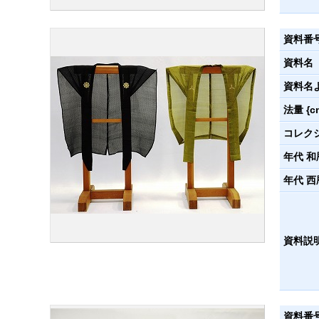
資料番
資料名
資料名
法量 {c
コレク
年代 和
年代 西
資料説
資料番