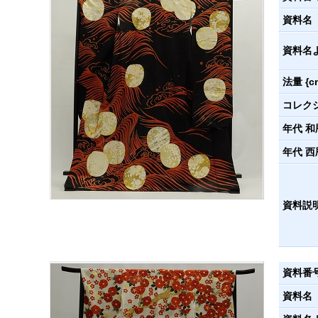
資料名
資料名
法量 {c
コレク
年代 和
年代 西
資料説
資料番
資料名