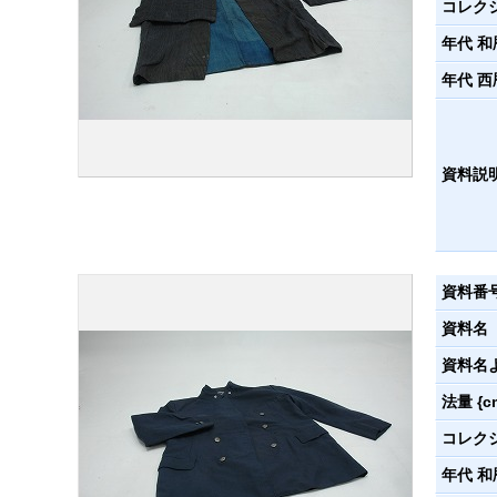
コレク
年代 和
年代 西
資料説
資料番
資料名
資料名
法量 {c
コレク
年代 和