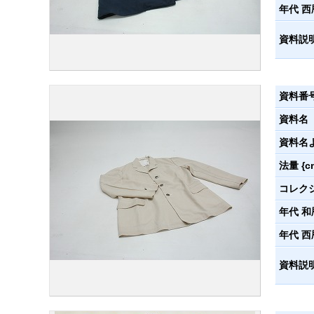
年代 西
資料説
資料番
資料名
資料名
法量 {c
コレク
年代 和
年代 西
資料説