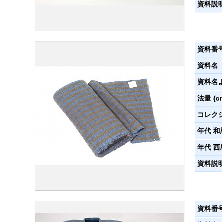
資料説
資料番
資料名
資料名
法量 {c
コレク
年代 和
年代 西
資料説
資料番