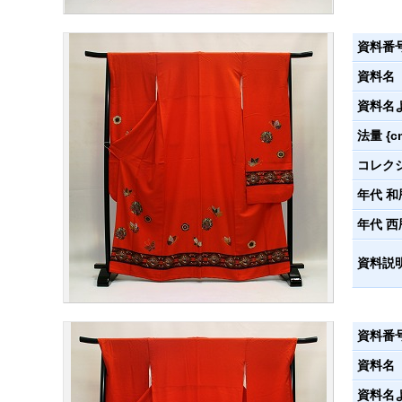
資料番
資料名
資料名
法量 {c
コレク
年代 和
年代 西
資料説
資料番
資料名
資料名