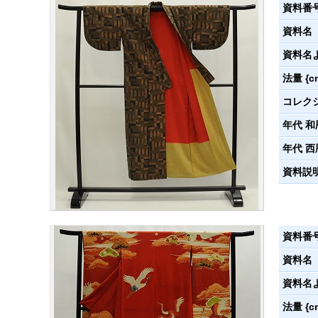
資料番
資料名
資料名
法量 {c
コレク
年代 和
年代 西
資料説
資料番
資料名
資料名
法量 {c