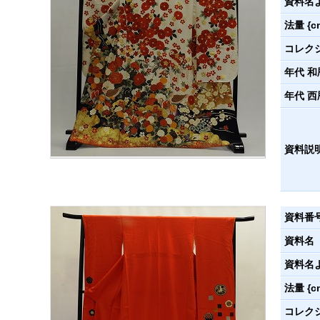
資料名
法量 {c
コレク
年代 和
年代 西
資料説
資料番
資料名
資料名
法量 {c
コレク