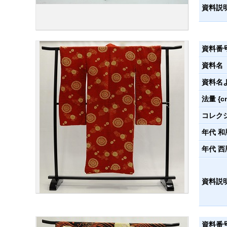
資料説
資料番
資料名
資料名
法量 {c
コレク
年代 和
年代 西
資料説
資料番