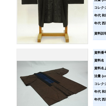
コレク
年代 和
年代 西
資料説
資料番
資料名
資料名
法量 {c
コレク
年代 和
年代 西