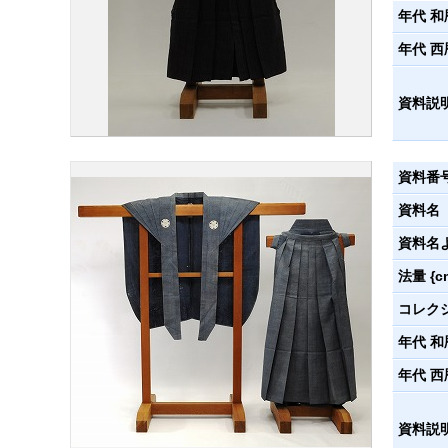
年代 和
年代 西
資料説
資料番
資料名
資料名
法量 {c
コレク
年代 和
年代 西
資料説