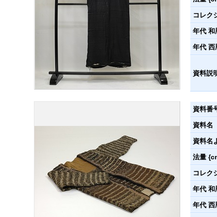
コレク
年代 和
年代 西
資料説
資料番
資料名
資料名
法量 {c
コレク
年代 和
年代 西