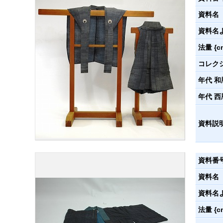
資料名
資料名
法量 {c
コレク
年代 和
年代 西
資料説
資料番
資料名
資料名
法量 {c