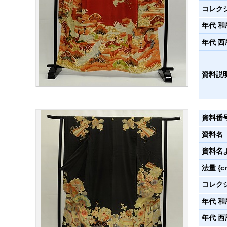
コレク
年代 和
年代 西
資料説
資料番
資料名
資料名
法量 {c
コレク
年代 和
年代 西