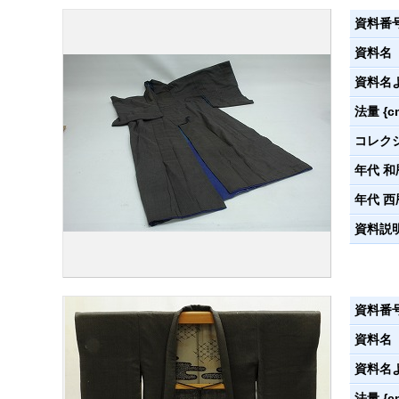
資料番
資料名
資料名
法量 {c
コレク
年代 和
年代 西
資料説
資料番
資料名
資料名
法量 {c