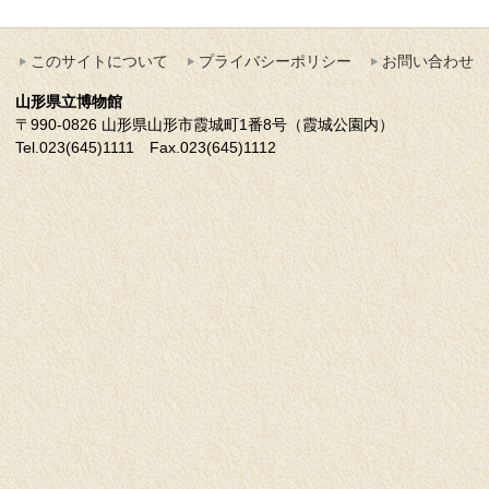
このサイトについて
プライバシーポリシー
お問い合わせ
山形県立博物館
〒990-0826 山形県山形市霞城町1番8号（霞城公園内）
Tel.023(645)1111 Fax.023(645)1112