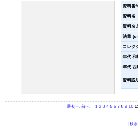
資料番
資料名
資料名
法量 {c
コレク
年代 和
年代 西
資料説
最初へ
前へ
1
2
3
4
5
6
7
8
9
10
1
|
検索