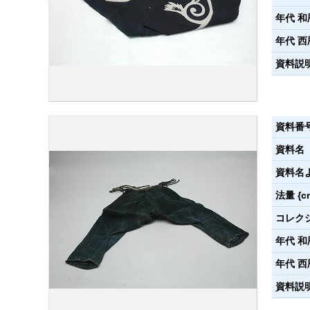
年代 和
年代 西
資料説
資料番
資料名
資料名
法量 {c
コレク
年代 和
年代 西
資料説