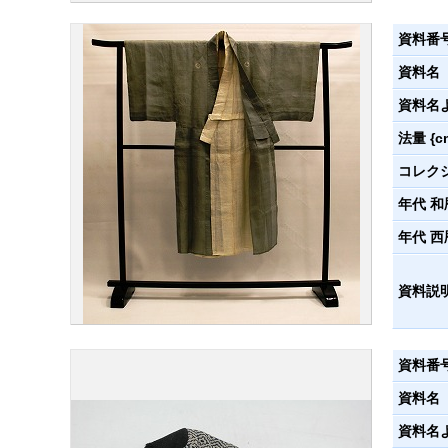
資料番
資料名
資料名
法量 {c
コレク
年代 和
年代 西
資料説
資料番
資料名
資料名