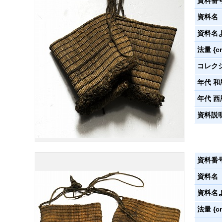
資料番
資料名
資料名
法量 {c
コレク
年代 和
年代 西
資料説
資料番
資料名
資料名
法量 {c