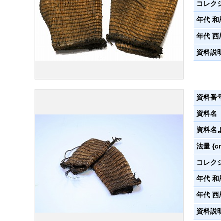
コレク
年代 和
年代 西
資料説
資料番
資料名
資料名
法量 {c
コレク
年代 和
年代 西
資料説