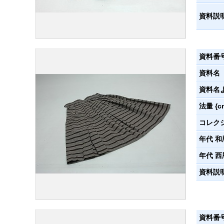
資料説
資料番
資料名
資料名
法量 {c
コレク
年代 和
年代 西
資料説
資料番