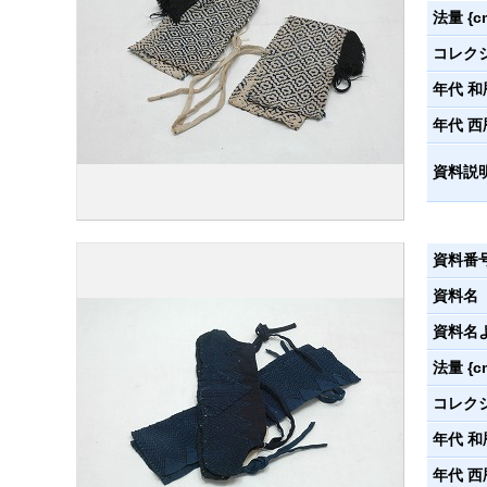
法量 {c
コレク
年代 和
年代 西
資料説
資料番
資料名
資料名
法量 {c
コレク
年代 和
年代 西