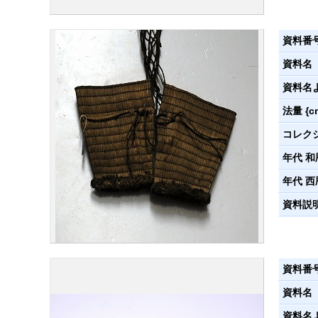
資料番
資料名
資料名
法量 {c
コレク
年代 和
年代 西
資料説
資料番
資料名
資料名