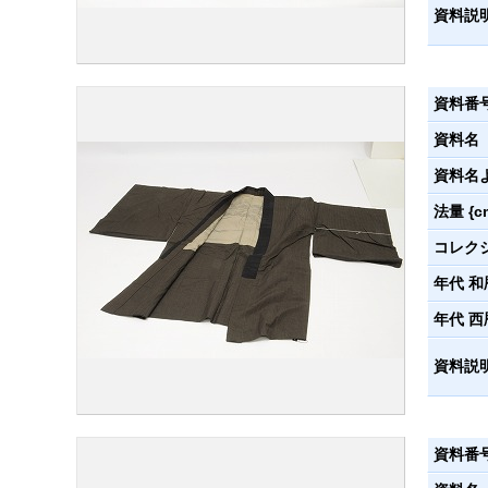
資料説
資料番
資料名
資料名
法量 {c
コレク
年代 和
年代 西
資料説
資料番