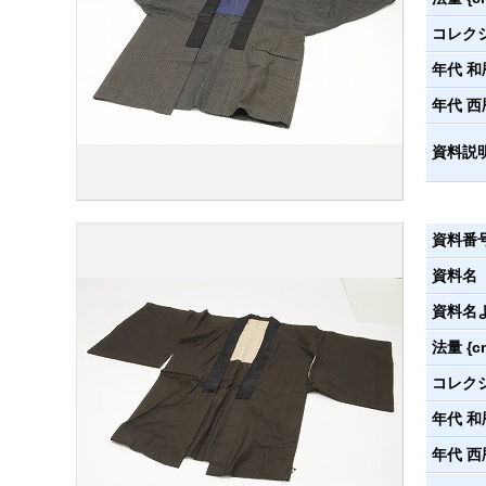
コレク
年代 和
年代 西
資料説
資料番
資料名
資料名
法量 {c
コレク
年代 和
年代 西