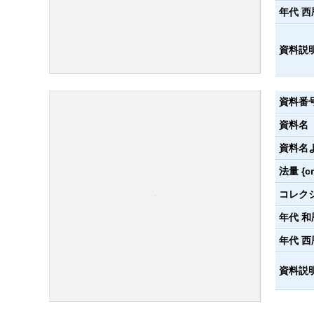
年代 西
資料説
資料番
資料名
資料名
法量 {c
コレク
年代 和
年代 西
資料説