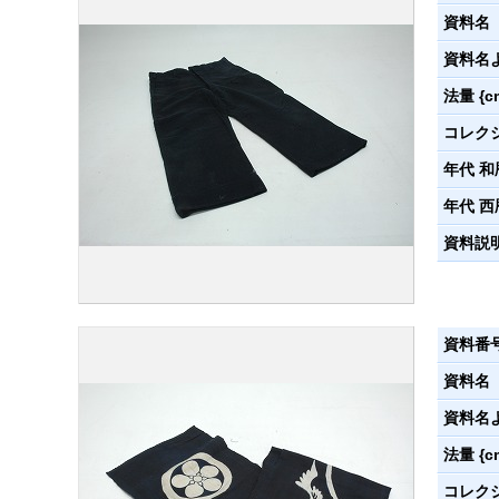
資料名
資料名
法量 {c
コレク
年代 和
年代 西
資料説
資料番
資料名
資料名
法量 {c
コレク