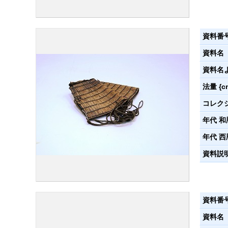
資料番
資料名
資料名
法量 {c
コレク
年代 和
年代 西
資料説
資料番
資料名