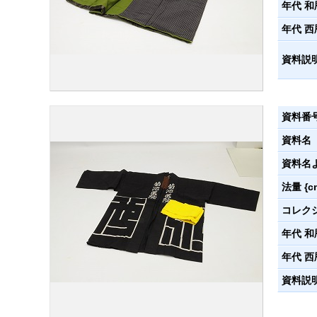
年代 和
年代 西
資料説
資料番
資料名
資料名
法量 {c
コレク
年代 和
年代 西
資料説