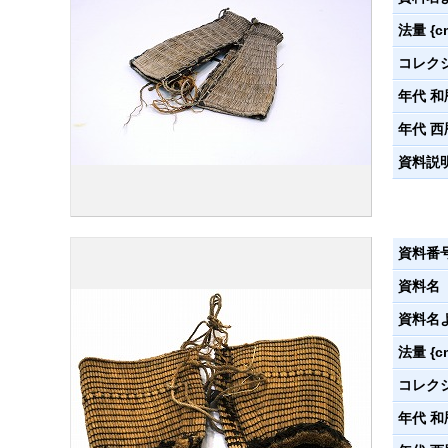
法量 {c
コレク
年代 和
年代 西
資料説
資料番
資料名
資料名
法量 {c
コレク
年代 和