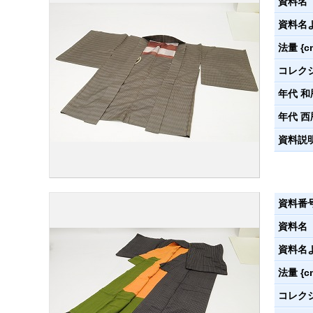
資料名
資料名
法量 {c
コレク
年代 和
年代 西
資料説
資料番
資料名
資料名
法量 {c
コレク