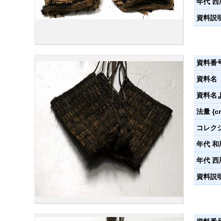
年代 西
資料説
資料番
資料名
資料名
法量 {c
コレク
年代 和
年代 西
資料説