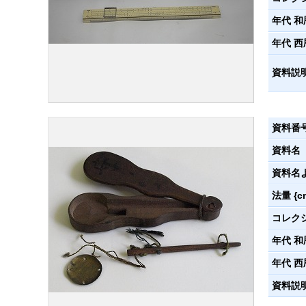
年代 和
年代 西
資料説
資料番
資料名
資料名
法量 {c
コレク
年代 和
年代 西
資料説