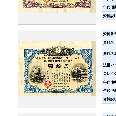
年代 西
資料説
資料番
資料名
資料名
法量 {c
コレク
年代 和
年代 西
資料説