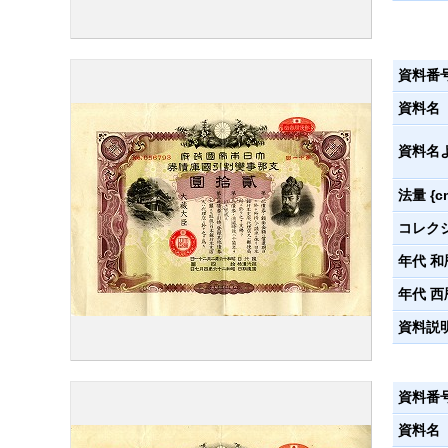
資料番
資料名
資料名
法量 {c
コレク
年代 和
年代 西
資料説
資料番
資料名