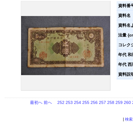
資料番
資料名
資料名
法量 {c
コレク
年代 和
年代 西
資料説
最初へ
前へ
252
253
254
255
256
257
258
259
260
|
検索