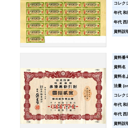
コレク
年代 和
年代 西
資料説
資料番
資料名
資料名
法量 {c
コレク
年代 和
年代 西
資料説