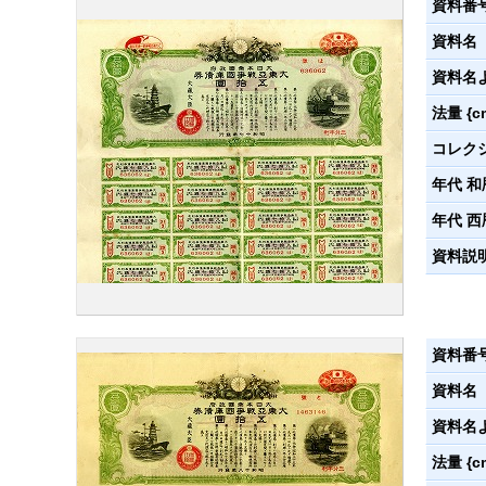
資料番
資料名
資料名
法量 {c
コレク
年代 和
年代 西
資料説
資料番
資料名
資料名
法量 {c