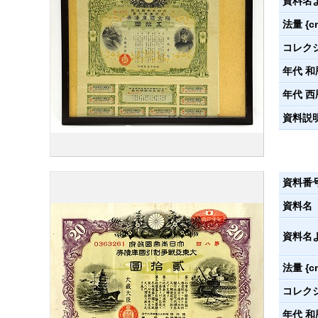
資料名
法量 {c
コレク
年代 和
年代 西
資料説
資料番
資料名
資料名
法量 {c
コレク
年代 和