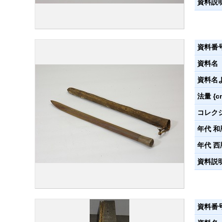
資料説
資料番
資料名
資料名
法量 {c
コレク
年代 和
年代 西
資料説
資料番