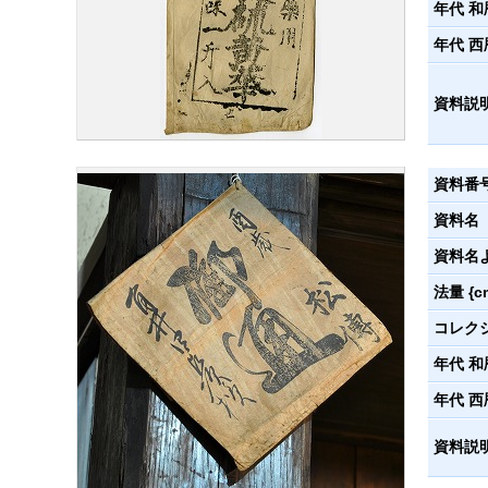
年代 和
年代 西
資料説
資料番
資料名
資料名
法量 {c
コレク
年代 和
年代 西
資料説