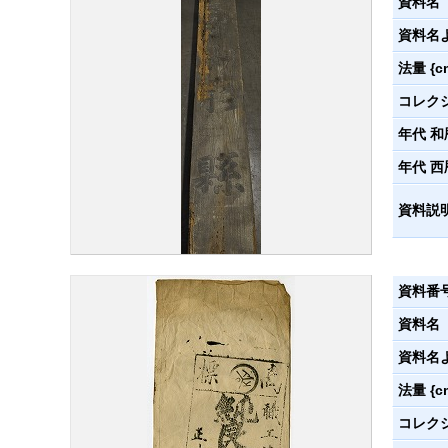
資料名
資料名
法量 {c
コレク
年代 和
年代 西
資料説
資料番
資料名
資料名
法量 {c
コレク