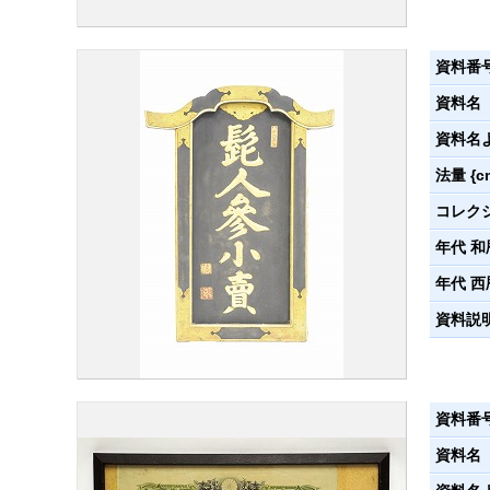
資料番
資料名
資料名
法量 {c
コレク
年代 和
年代 西
資料説
資料番
資料名