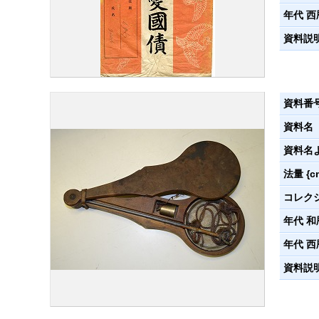
年代 西
資料説
資料番
資料名
資料名
法量 {c
コレク
年代 和
年代 西
資料説