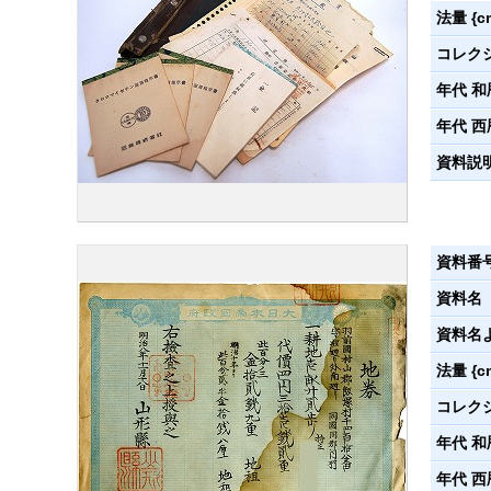
法量 {c
コレク
年代 和
年代 西
資料説
資料番
資料名
資料名
法量 {c
コレク
年代 和
年代 西