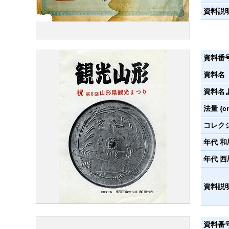
資料説
資料番
資料名
資料名
法量 {c
コレク
年代 和
年代 西
資料説
資料番