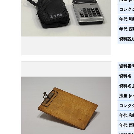
コレク
年代 和
年代 西
資料説
資料番
資料名
資料名
法量 {c
コレク
年代 和
年代 西