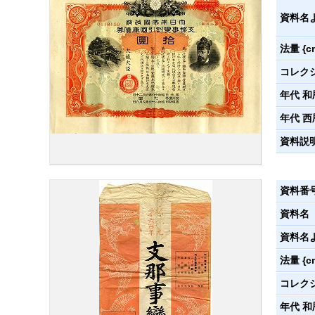
資料名
法量 {c
コレク
年代 和
年代 西
資料説
資料番
資料名
資料名
法量 {c
コレク
年代 和