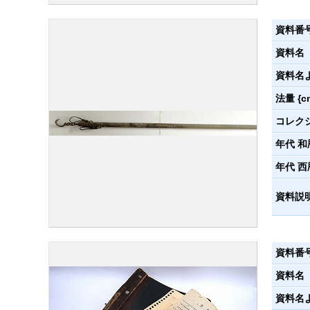
資料番
資料名
資料名
法量 {c
コレク
年代 和
年代 西
資料説
資料番
資料名
資料名