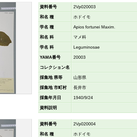
資料番号
2Vp020003
和名 種
ホドイモ
学名 種
Apios fortunei Maxim.
和名 科
マメ科
学名 科
Leguminosae
YAMA番号
20003
コレクション名
採集地 県等
山形県
採集地 市町村
長井市
採集年月日
1940/9/24
資料説明
資料番号
2Vp020004
和名 種
ホドイモ