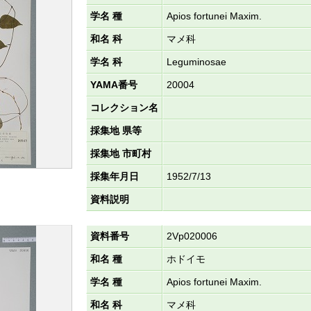
学名 種
Apios fortunei Maxim.
和名 科
マメ科
学名 科
Leguminosae
YAMA番号
20004
コレクション名
採集地 県等
採集地 市町村
採集年月日
1952/7/13
資料説明
資料番号
2Vp020006
和名 種
ホドイモ
学名 種
Apios fortunei Maxim.
和名 科
マメ科