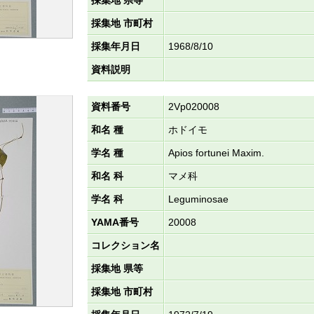
採集地 県等
採集地 市町村
採集年月日
1968/8/10
資料説明
資料番号
2Vp020008
和名 種
ホドイモ
学名 種
Apios fortunei Maxim.
和名 科
マメ科
学名 科
Leguminosae
YAMA番号
20008
コレクション名
採集地 県等
採集地 市町村