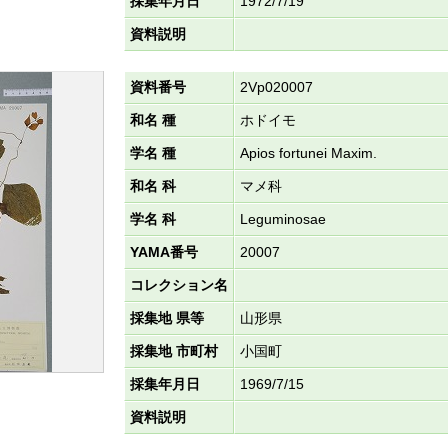
採集年月日
1972/7/19
資料説明
資料番号
2Vp020007
和名 種
ホドイモ
学名 種
Apios fortunei Maxim.
和名 科
マメ科
学名 科
Leguminosae
YAMA番号
20007
コレクション名
採集地 県等
山形県
採集地 市町村
小国町
採集年月日
1969/7/15
資料説明