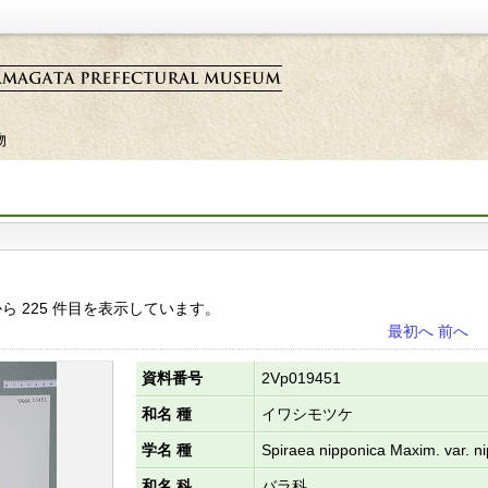
物
目から 225 件目を表示しています。
最初へ
前へ
資料番号
2Vp019451
和名 種
イワシモツケ
学名 種
Spiraea nipponica Maxim. var. n
和名 科
バラ科