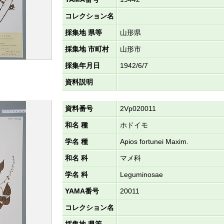
コレクション名
採集地 県等
山形県
採集地 市町村
山形市
採集年月日
1942/6/7
資料説明
資料番号
2Vp020011
和名 種
ホドイモ
学名 種
Apios fortunei Maxim.
和名 科
マメ科
学名 科
Leguminosae
YAMA番号
20011
コレクション名