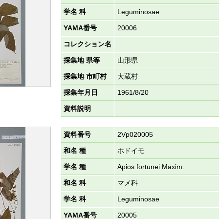
学名 科
Leguminosae
YAMA番号
20006
コレクション名
採集地 県等
山形県
採集地 市町村
大蔵村
採集年月日
1961/8/20
資料説明
資料番号
2Vp020005
和名 種
ホドイモ
学名 種
Apios fortunei Maxim.
和名 科
マメ科
学名 科
Leguminosae
YAMA番号
20005