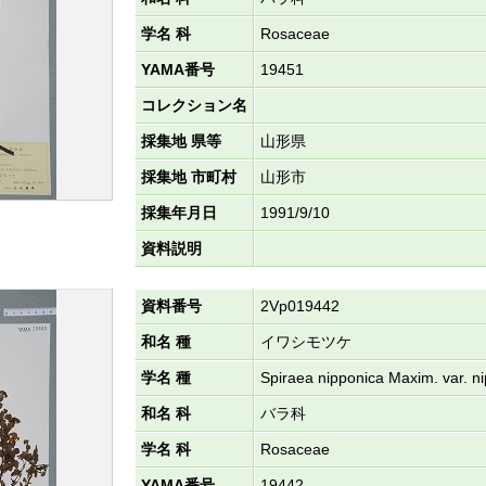
学名 科
Rosaceae
YAMA番号
19451
コレクション名
採集地 県等
山形県
採集地 市町村
山形市
採集年月日
1991/9/10
資料説明
資料番号
2Vp019442
和名 種
イワシモツケ
学名 種
Spiraea nipponica Maxim. var. n
和名 科
バラ科
学名 科
Rosaceae
YAMA番号
19442