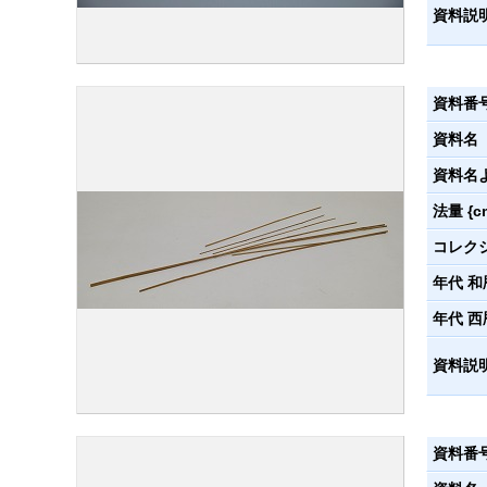
資料説
資料番
資料名
資料名
法量 {c
コレク
年代 和
年代 西
資料説
資料番