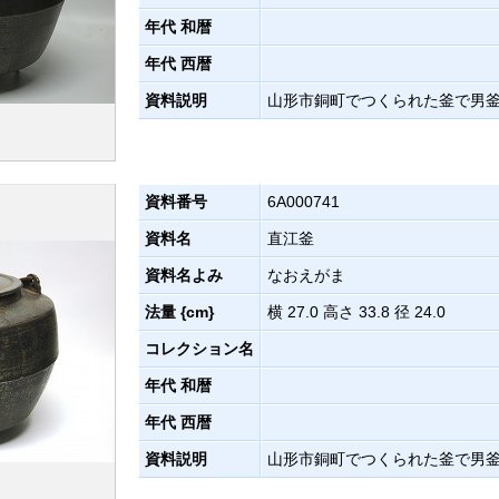
年代 和暦
年代 西暦
資料説明
山形市銅町でつくられた釜で男
資料番号
6A000741
資料名
直江釜
資料名よみ
なおえがま
法量 {cm}
横 27.0 高さ 33.8 径 24.0
コレクション名
年代 和暦
年代 西暦
資料説明
山形市銅町でつくられた釜で男