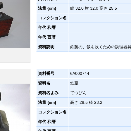
法量 {cm}
縦 32.0 横 32.0 高さ 25.5
コレクション名
年代 和暦
年代 西暦
資料説明
鉄製の、飯を炊くための調理器
資料番号
6A000744
資料名
鉄瓶
資料名よみ
てつびん
法量 {cm}
高さ 28.5 径 23.2
コレクション名
年代 和暦