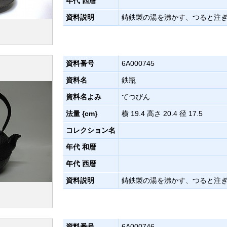
年代 西暦
資料説明
鋳鉄製の湯を沸かす、つると注
資料番号
6A000745
資料名
鉄瓶
資料名よみ
てつびん
法量 {cm}
横 19.4 高さ 20.4 径 17.5
コレクション名
年代 和暦
年代 西暦
資料説明
鋳鉄製の湯を沸かす、つると注
資料番号
6A000746