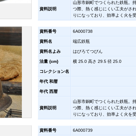
山形市銅町でつくられた鉄瓶。
資料説明
つ際、熱く感じにくい工夫がさ
りになっており、効率よく火を
資料番号
6A000738
資料名
端広鉄瓶
資料名よみ
はびろてつびん
法量 {cm}
横 25.0 高さ 29.5 径 25.0
コレクション名
年代 和暦
年代 西暦
山形市銅町でつくられた鉄瓶。
資料説明
つ際、熱く感じにくい工夫がさ
りになっており、効率よく火を
資料番号
6A000739