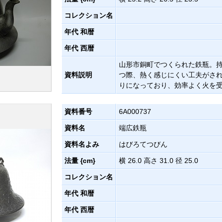
コレクション名
年代 和暦
年代 西暦
山形市銅町でつくられた鉄瓶。
資料説明
つ際、熱く感じにくい工夫がさ
りになっており、効率よく火を
資料番号
6A000737
資料名
端広鉄瓶
資料名よみ
はびろてつびん
法量 {cm}
横 26.0 高さ 31.0 径 25.0
コレクション名
年代 和暦
年代 西暦