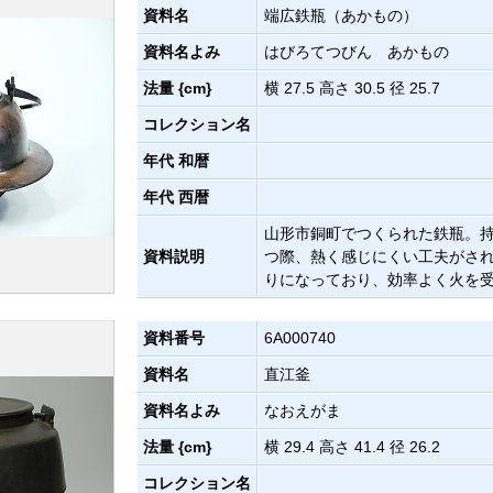
資料名
端広鉄瓶（あかもの）
資料名よみ
はびろてつびん あかもの
法量 {cm}
横 27.5 高さ 30.5 径 25.7
コレクション名
年代 和暦
年代 西暦
山形市銅町でつくられた鉄瓶。
資料説明
つ際、熱く感じにくい工夫がさ
りになっており、効率よく火を
資料番号
6A000740
資料名
直江釜
資料名よみ
なおえがま
法量 {cm}
横 29.4 高さ 41.4 径 26.2
コレクション名