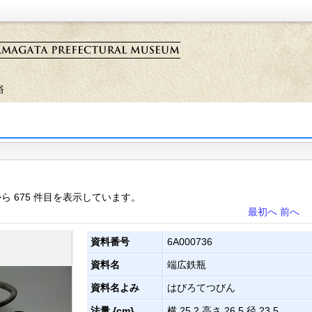
俗
目から 675 件目を表示しています。
最初へ
前へ
資料番号
6A000736
資料名
端広鉄瓶
資料名よみ
はびろてつびん
法量 {cm}
横 25.2 高さ 26.5 径 23.5