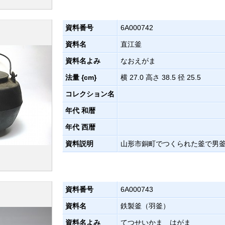
資料番号
6A000742
資料名
直江釜
資料名よみ
なおえがま
法量 {cm}
横 27.0 高さ 38.5 径 25.5
コレクション名
年代 和暦
年代 西暦
資料説明
山形市銅町でつくられた釜で男
資料番号
6A000743
資料名
鉄製釜（羽釜）
資料名よみ
てつせいかま はがま